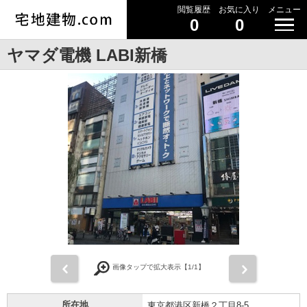
閲覧履歴
お気に入り
メニュー
0
0
ヤマダ電機 LABI新橋
前
次
画像タップで拡大表示【
1
/1】
所在地
東京都港区新橋２丁目8-5