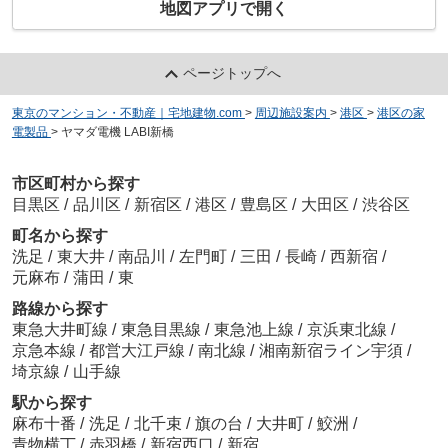
地図アプリで開く
ページトップへ
東京のマンション・不動産｜宅地建物.com
>
周辺施設案内
>
港区
>
港区の家
電製品
>
ヤマダ電機 LABI新橋
市区町村から探す
目黒区
/
品川区
/
新宿区
/
港区
/
豊島区
/
大田区
/
渋谷区
町名から探す
洗足
/
東大井
/
南品川
/
左門町
/
三田
/
長崎
/
西新宿
/
元麻布
/
蒲田
/
東
路線から探す
東急大井町線
/
東急目黒線
/
東急池上線
/
京浜東北線
/
京急本線
/
都営大江戸線
/
南北線
/
湘南新宿ライン宇須
/
埼京線
/
山手線
駅から探す
麻布十番
/
洗足
/
北千束
/
旗の台
/
大井町
/
鮫洲
/
青物横丁
/
赤羽橋
/
新宿西口
/
新宿