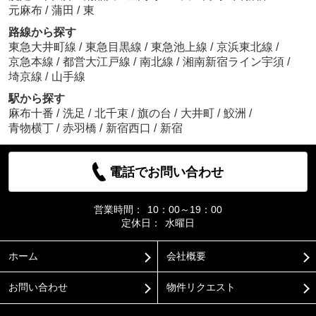
元麻布
/
蒲田
/
東
路線から探す
東急大井町線
/
東急目黒線
/
東急池上線
/
京浜東北線
/
京急本線
/
都営大江戸線
/
南北線
/
湘南新宿ライン宇須
/
埼京線
/
山手線
駅から探す
麻布十番
/
洗足
/
北千束
/
旗の台
/
大井町
/
鮫洲
/
青物横丁
/
赤羽橋
/
新宿西口
/
新宿
電話でお問い合わせ
営業時間：
10：00～19：00
定休日：
水曜日
ホーム
会社概要
お問い合わせ
物件リクエスト