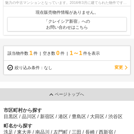
魅力の中古マンションとなっています。2016年3月に建てられた物件です。
駅まで徒歩3分の好立地です。新宿区で...
現在販売物件情報がありません。
「クレイシア新宿」への
お問い合わせはこちら
1
0
1～1
該当物件数
件
空き数
件
件を表示
変更
絞り込み条件：
なし
ページトップへ
市区町村から探す
目黒区
/
品川区
/
新宿区
/
港区
/
豊島区
/
大田区
/
渋谷区
町名から探す
洗足
/
東大井
/
南品川
/
左門町
/
三田
/
長崎
/
西新宿
/