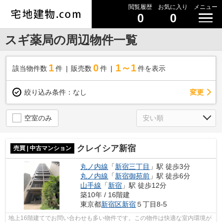
閲覧履歴
お気に入り
メニュー
0
0
スギ薬局の周辺物件一覧
1
0
1～1
該当物件数
件
販売数
件
件を表示
変更
絞り込み条件：
なし
空室のみ
クレイシア新宿
売買 | 中古マンション
丸ノ内線
「
新宿三丁目
」駅 徒歩3分
丸ノ内線
「
新宿御苑前
」駅 徒歩6分
山手線
「
新宿
」駅 徒歩12分
築10年 / 16階建
東京都
新宿区
新宿
５丁目8-5
地上16階建てでお問い合わせも多い物件です。この物件は快適な室内環境が