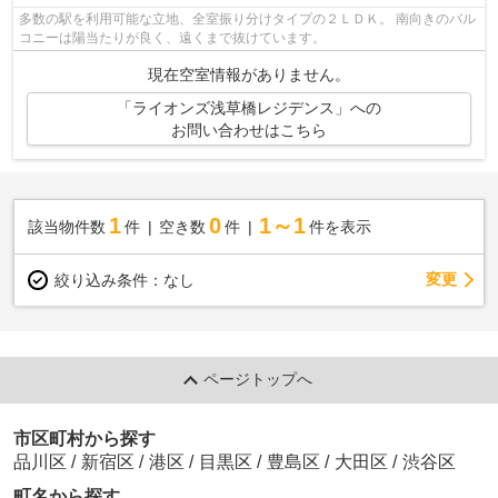
多数の駅を利用可能な立地、全室振り分けタイプの２ＬＤＫ。 南向きのバル
コニーは陽当たりが良く、遠くまで抜けています。
現在空室情報がありません。
「ライオンズ浅草橋レジデンス」への
お問い合わせはこちら
1
0
1～1
該当物件数
件
空き数
件
件を表示
変更
絞り込み条件：
なし
ページトップへ
市区町村から探す
品川区
/
新宿区
/
港区
/
目黒区
/
豊島区
/
大田区
/
渋谷区
町名から探す