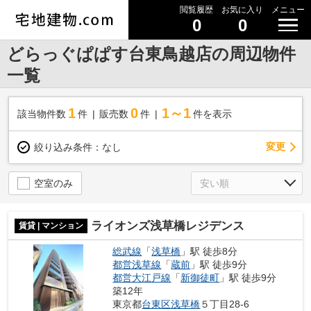
閲覧履歴
お気に入り
メニュー
0
0
どらっぐぱぱす台東鳥越店の周辺物件
一覧
1
0
1～1
該当物件数
件
販売数
件
件を表示
変更
絞り込み条件：
なし
空室のみ
ライオンズ浅草橋レジデンス
賃貸 | マンション
総武線
「
浅草橋
」駅 徒歩8分
都営浅草線
「
蔵前
」駅 徒歩9分
都営大江戸線
「
新御徒町
」駅 徒歩9分
築12年
東京都
台東区
浅草橋
５丁目28-6