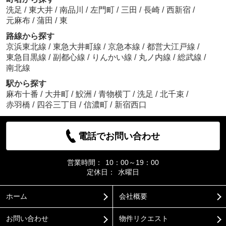
洗足
/
東大井
/
南品川
/
左門町
/
三田
/
長崎
/
西新宿
/
元麻布
/
蒲田
/
東
路線から探す
京浜東北線
/
東急大井町線
/
京急本線
/
都営大江戸線
/
東急目黒線
/
副都心線
/
りんかい線
/
丸ノ内線
/
総武線
/
南北線
駅から探す
麻布十番
/
大井町
/
鮫洲
/
青物横丁
/
洗足
/
北千束
/
赤羽橋
/
四谷三丁目
/
信濃町
/
新宿西口
電話でお問い合わせ
営業時間：
10：00～19：00
定休日：
水曜日
ホーム
会社概要
お問い合わせ
物件リクエスト