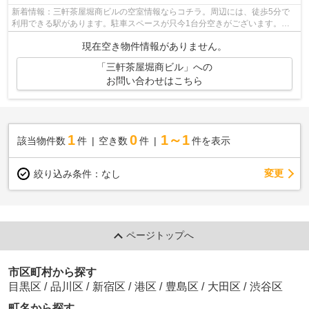
新着情報：三軒茶屋堀商ビルの空室情報ならコチラ。周辺には、徒歩5分で
利用できる駅があります。駐車スペースが只今1台分空きがございます。パ
ーキングに空きがありますので、車を駐...
現在空き物件情報がありません。
「三軒茶屋堀商ビル」への
お問い合わせはこちら
1
0
1～1
該当物件数
件
空き数
件
件を表示
変更
絞り込み条件：
なし
ページトップへ
市区町村から探す
目黒区
/
品川区
/
新宿区
/
港区
/
豊島区
/
大田区
/
渋谷区
町名から探す