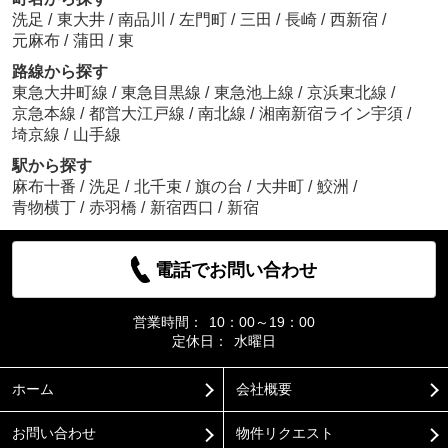
洗足
/
東大井
/
南品川
/
左門町
/
三田
/
長崎
/
西新宿
/
元麻布
/
蒲田
/
東
路線から探す
東急大井町線
/
東急目黒線
/
東急池上線
/
京浜東北線
/
京急本線
/
都営大江戸線
/
南北線
/
湘南新宿ライン宇須
/
埼京線
/
山手線
駅から探す
麻布十番
/
洗足
/
北千束
/
旗の台
/
大井町
/
鮫洲
/
青物横丁
/
赤羽橋
/
新宿西口
/
新宿
電話でお問い合わせ
営業時間：
10：00～19：00
定休日：
水曜日
ホーム
会社概要
お問い合わせ
物件リクエスト