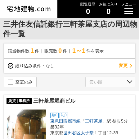
閲覧履歴
お気に入り
メニュー
0
0
三井住友信託銀行三軒茶屋支店の周辺物
件一覧
1
0
1～1
該当物件数
件
販売数
件
件を表示
変更
絞り込み条件：
なし
空室のみ
三軒茶屋堀商ビル
賃貸 | 事務所
敷0
礼0
東急田園都市線
「
三軒茶屋
」駅 徒歩5分
築32年
東京都
世田谷区
太子堂
１丁目12-39