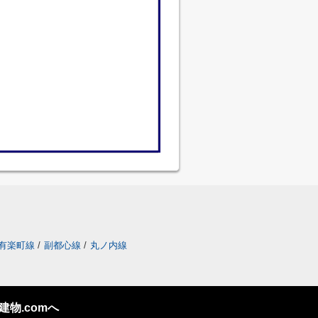
有楽町線
/
副都心線
/
丸ノ内線
物.comへ