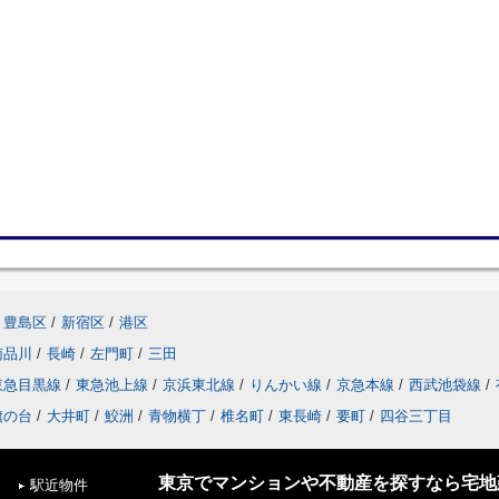
豊島区
/
新宿区
/
港区
南品川
/
長崎
/
左門町
/
三田
東急目黒線
/
東急池上線
/
京浜東北線
/
りんかい線
/
京急本線
/
西武池袋線
/
旗の台
/
大井町
/
鮫洲
/
青物横丁
/
椎名町
/
東長崎
/
要町
/
四谷三丁目
東京でマンションや不動産を探すなら宅地建
駅近物件