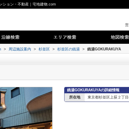
マンション・不動産｜宅地建物.com
営
m
>
周辺施設案内
>
杉並区
>
杉並区の銭湯
>
銭湯GOKURAKUYA
銭湯GOKURAKUYAの詳細情報
所在地
東京都杉並区上荻２丁目40