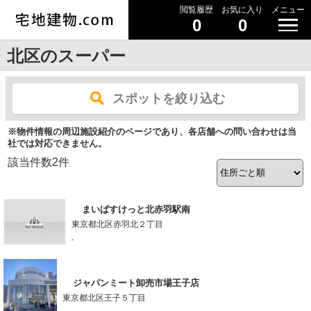
閲覧履歴
お気に入り
メニュー
0
0
北区のスーパー
スポットを絞り込む
※物件情報の周辺施設紹介のページであり、各店舗への問い合わせは当
社では対応できません。
該当件数
2
件
まいばすけっと北赤羽駅南
東京都北区赤羽北２丁目
-
ジャパンミート卸売市場王子店
東京都北区王子５丁目