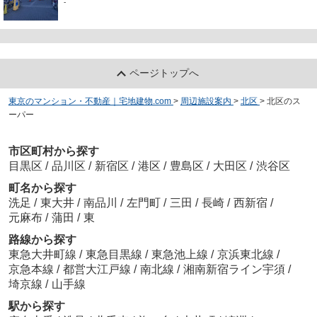
-
ページトップへ
東京のマンション・不動産｜宅地建物.com
>
周辺施設案内
>
北区
>
北区のス
ーパー
市区町村から探す
目黒区
/
品川区
/
新宿区
/
港区
/
豊島区
/
大田区
/
渋谷区
町名から探す
洗足
/
東大井
/
南品川
/
左門町
/
三田
/
長崎
/
西新宿
/
元麻布
/
蒲田
/
東
路線から探す
東急大井町線
/
東急目黒線
/
東急池上線
/
京浜東北線
/
京急本線
/
都営大江戸線
/
南北線
/
湘南新宿ライン宇須
/
埼京線
/
山手線
駅から探す