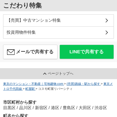
こだわり特集
【売買】中古マンション特集
投資用物件特集
メールで共有する
LINEで共有する
ページトップへ
東京のマンション・不動産｜宅地建物.com
>
(売買)路線・駅から探す
>
東京メ
トロ千代田線
>
町屋駅
>
コスモ町屋リバーシティ
市区町村から探す
目黒区
/
品川区
/
新宿区
/
港区
/
豊島区
/
大田区
/
渋谷区
町名から探す