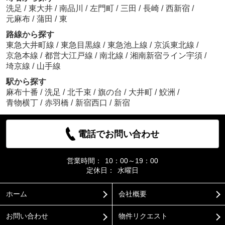
洗足
/
東大井
/
南品川
/
左門町
/
三田
/
長崎
/
西新宿
/
元麻布
/
蒲田
/
東
路線から探す
東急大井町線
/
東急目黒線
/
東急池上線
/
京浜東北線
/
京急本線
/
都営大江戸線
/
南北線
/
湘南新宿ライン宇須
/
埼京線
/
山手線
駅から探す
麻布十番
/
洗足
/
北千束
/
旗の台
/
大井町
/
鮫洲
/
青物横丁
/
赤羽橋
/
新宿西口
/
新宿
電話でお問い合わせ
営業時間：
10：00～19：00
定休日：
水曜日
ホーム
会社概要
お問い合わせ
物件リクエスト