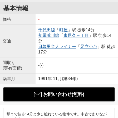
基本情報
価格
-
千代田線
「
町屋
」駅 徒歩14分
都電荒川線
「
東尾久三丁目
」駅 徒歩14
交通
分
日暮里舎人ライナー
「
足立小台
」駅 徒歩
17分
間取り
-(-)
(専有面積)
築年月
1991年 11月(築34年)
お問い合わせ(無料)
駅まで徒歩14分と少し離れている物件です。中古でありなが