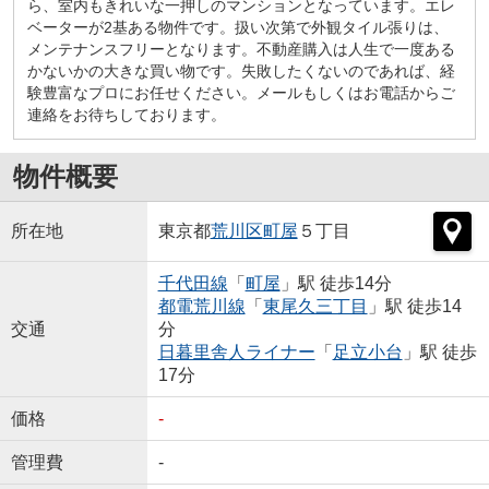
ら、室内もきれいな一押しのマンションとなっています。エレ
ベーターが2基ある物件です。扱い次第で外観タイル張りは、
メンテナンスフリーとなります。不動産購入は人生で一度ある
かないかの大きな買い物です。失敗したくないのであれば、経
験豊富なプロにお任せください。メールもしくはお電話からご
連絡をお待ちしております。
物件概要
所在地
東京都
荒川区
町屋
５丁目
千代田線
「
町屋
」駅 徒歩14分
都電荒川線
「
東尾久三丁目
」駅 徒歩14
交通
分
日暮里舎人ライナー
「
足立小台
」駅 徒歩
17分
価格
-
管理費
-