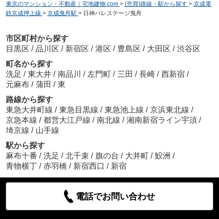
東京のマンション・不動産｜宅地建物.com
>
(売買)路線・駅から探す
>
京成電
鉄京成押上線
>
京成曳舟駅
>
日神パレステージ曳舟
市区町村から探す
目黒区
/
品川区
/
新宿区
/
港区
/
豊島区
/
大田区
/
渋谷区
町名から探す
洗足
/
東大井
/
南品川
/
左門町
/
三田
/
長崎
/
西新宿
/
元麻布
/
蒲田
/
東
路線から探す
東急大井町線
/
東急目黒線
/
東急池上線
/
京浜東北線
/
京急本線
/
都営大江戸線
/
南北線
/
湘南新宿ライン宇須
/
埼京線
/
山手線
駅から探す
麻布十番
/
洗足
/
北千束
/
旗の台
/
大井町
/
鮫洲
/
青物横丁
/
赤羽橋
/
新宿西口
/
新宿
電話でお問い合わせ