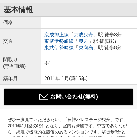
基本情報
価格
-
京成押上線
「
京成曳舟
」駅 徒歩3分
交通
東武伊勢崎線
「
曳舟
」駅 徒歩8分
東武伊勢崎線
「
東向島
」駅 徒歩8分
間取り
-(-)
(専有面積)
築年月
2011年 1月(築15年)
お問い合わせ(無料)
ぜひ一度見ていただきたい、「日神パレステージ曳舟」です。
2011年1月築の物件となり、室内も綺麗です。中古でありなが
ら、綺麗で機能的な設備のあるマンションです。駅徒歩3分と