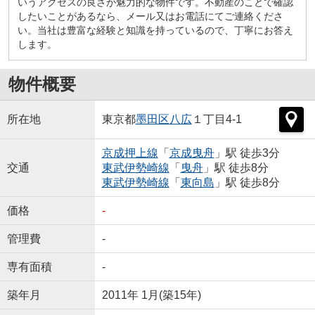
いうアクセスの良さが魅力的な物件です。不動産のことで確認
したいことがあるなら、メール又はお電話にてご連絡くださ
い。当社は豊富な経験と知識を持っているので、丁寧にお答え
します。
物件概要
所在地
東京都
墨田区
八広
１丁目4-1
京成押上線
「
京成曳舟
」駅 徒歩3分
交通
東武伊勢崎線
「
曳舟
」駅 徒歩8分
東武伊勢崎線
「
東向島
」駅 徒歩8分
価格
-
管理費
-
専有面積
-
築年月
2011年 1月(築15年)