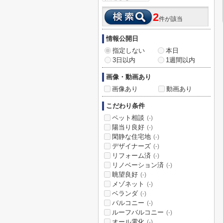
2
件が該当
情報公開日
指定しない
本日
3日以内
1週間以内
画像・動画あり
画像あり
動画あり
こだわり条件
ペット相談
(-)
陽当り良好
(-)
閑静な住宅地
(-)
デザイナーズ
(-)
リフォーム済
(-)
リノベーション済
(-)
眺望良好
(-)
メゾネット
(-)
ベランダ
(-)
バルコニー
(-)
ルーフバルコニー
(-)
オール電化
(-)