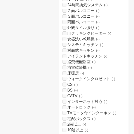
24時間換気システム
(-)
２面バルコニー
(-)
３面バルコニー
(-)
両面バルコニー
(-)
外観タイル張り
(-)
IHクッキングヒーター
(-)
食器洗い乾燥機
(-)
システムキッチン
(-)
対面式キッチン
(-)
アイランドキッチン
(-)
追焚機能浴室
(-)
浴室乾燥機
(-)
床暖房
(-)
ウォークインクロゼット
(-)
CS
(-)
BS
(-)
CATV
(-)
インターネット対応
(-)
オートロック
(-)
TVモニタ付インターホン
(-)
宅配ボックス
(-)
2階以上
(-)
10階以上
(-)