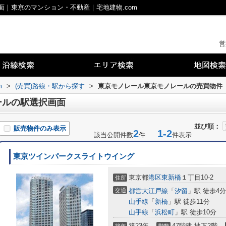
｜東京のマンション・不動産｜宅地建物.com
営
m
>
(売買)路線・駅から探す
>
東京モノレール東京モノレールの売買物件
ールの駅選択画面
並び順：
販売物件のみ表示
2
1-2
該当公開件数
件
件表示
東京ツインパークスライトウイング
東京都
港区
東新橋
１丁目10-2
住所
交通
都営大江戸線
「
汐留
」駅 徒歩4分
山手線
「
新橋
」駅 徒歩11分
山手線
「
浜松町
」駅 徒歩10分
築23年
47階建 地下2階