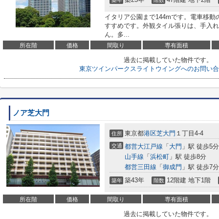
築年
階数
イタリア公園まで144mです。電車移動
すすめです。外観タイル張りは、手入れ
ん。多...
所在階
価格
間取り
専有面積
過去に掲載していた物件です。
東京ツインパークスライトウイングへのお問い合
ノア芝大門
東京都
港区
芝大門
１丁目4-4
住所
交通
都営大江戸線
「
大門
」駅 徒歩5分
山手線
「
浜松町
」駅 徒歩8分
都営三田線
「
御成門
」駅 徒歩7分
築43年
12階建 地下1階
築年
階数
所在階
価格
間取り
専有面積
過去に掲載していた物件です。