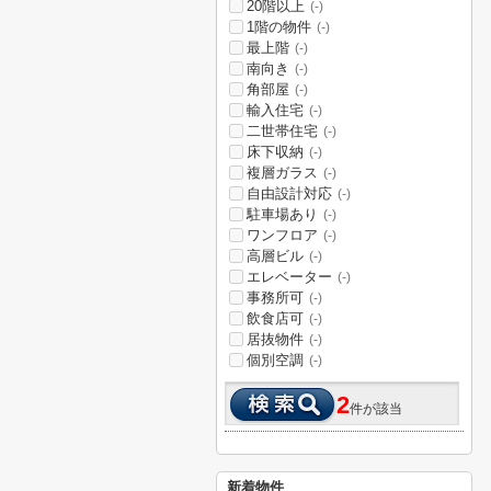
20階以上
(-)
1階の物件
(-)
最上階
(-)
南向き
(-)
角部屋
(-)
輸入住宅
(-)
二世帯住宅
(-)
床下収納
(-)
複層ガラス
(-)
自由設計対応
(-)
駐車場あり
(-)
ワンフロア
(-)
高層ビル
(-)
エレベーター
(-)
事務所可
(-)
飲食店可
(-)
居抜物件
(-)
個別空調
(-)
2
件が該当
新着物件