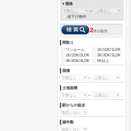
▼価格
～
値下げ物件
2
件が該当
間取り
ワンルーム
1K/1DK/1LDK
2K/2DK/2LDK
3K/3DK/3LDK
4K/4DK/4LDK
5K以上
面積
～
土地面積
～
駅からの徒歩
築年数