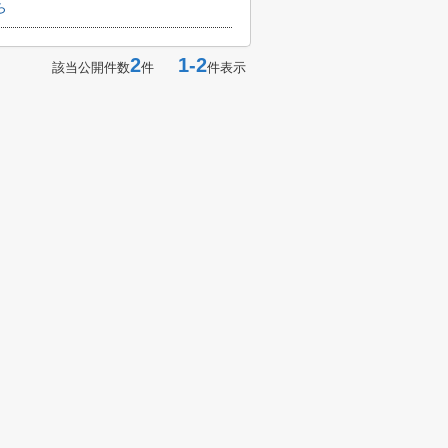
ら
2
1-2
該当公開件数
件
件表示