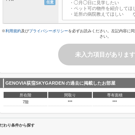
任意
※
利用規約
及び
プライバシーポリシー
を必ずお読みください。左記内容に同
さい。
未入力項目がありま
GENOVIA荻窪SKYGARDEN
の過去に掲載したお部屋
所在階
間取り
専有面積
7階
***
***
るこだわり条件から探す