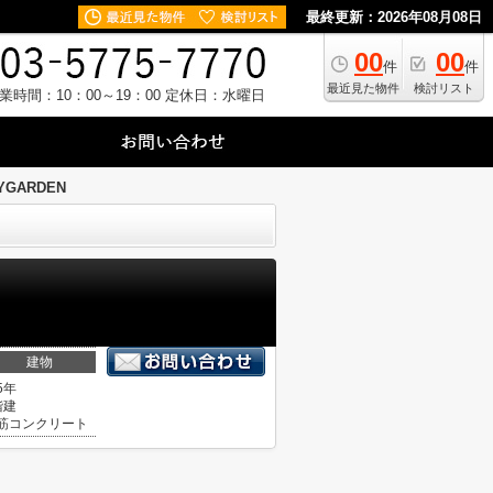
最終更新：2026年08月08日
00
00
件
件
最近見た物件
検討リスト
業時間：10：00～19：00
定休日：水曜日
YGARDEN
建物
5年
階建
筋コンクリート