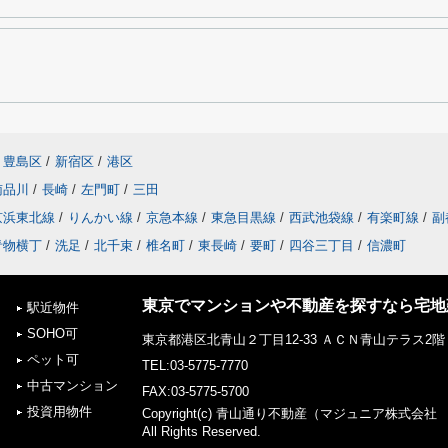
豊島区
/
新宿区
/
港区
南品川
/
長崎
/
左門町
/
三田
京浜東北線
/
りんかい線
/
京急本線
/
東急目黒線
/
西武池袋線
/
有楽町線
/
副
青物横丁
/
洗足
/
北千束
/
椎名町
/
東長崎
/
要町
/
四谷三丁目
/
信濃町
東京でマンションや不動産を探すなら宅地建
駅近物件
SOHO可
東京都港区北青山２丁目12-33 ＡＣＮ青山テラス2階
ペット可
TEL:03-5775-7770
中古マンション
FAX:03-5775-5700
投資用物件
Copyright(c) 青山通り不動産（マジュニア株式会
All Rights Reserved.