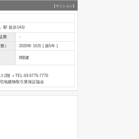
【マンション】
」駅 徒歩14分
益費
-
年数）
2020年 10月 ( 築5年 )
8階建
）
ス2階
TEL:03-5775-7770
宅地建物取引業保証協会