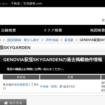
ンション・不動産／宅地建物.com
営
m
>
(賃貸)路線・駅から探す
>
JR中央線
>
荻窪駅
>
GENOVIA荻窪SK
窪SKYGARDEN
GENOVIA荻窪SKYGARDEN
の過去掲載物件情報
現況の確認はお気軽にお問い合わせください。
所在地
交通
築
東京都
杉並区
南荻窪
１丁目6-
中央線
「
荻窪
」駅 徒歩14分
8
11
鉄
物件情報