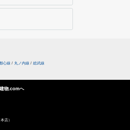
都心線
/
丸ノ内線
/
総武線
物.comへ
社 本店）