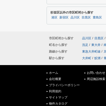
杉並区以外の市区町村から探す
港区
新宿区
品川区
目黒区
豊島区
市区町村から探す
品川区
/
目黒区
/
町名から探す
洗足
/
東大井
/
路線から探す
東急大井町線
/
駅から探す
大井町
/
鮫洲
/
ホーム
お問い合わせ
会社概要
周辺施設検索
プライバシーポリシー
利用規約
サイトマップ
物件カタログ