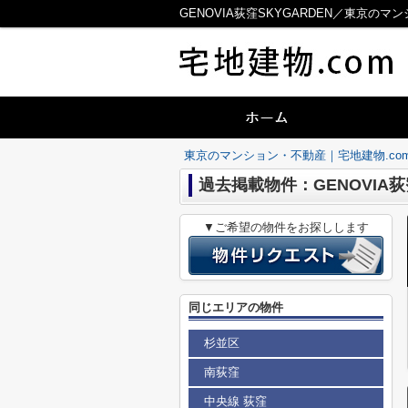
GENOVIA荻窪SKYGARDEN／東京のマ
東京のマンション・不動産｜宅地建物.co
過去掲載物件：GENOVIA荻
▼ご希望の物件をお探しします
同じエリアの物件
杉並区
南荻窪
中央線 荻窪