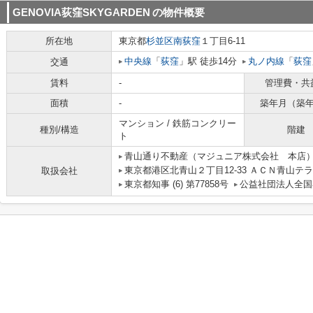
GENOVIA荻窪SKYGARDEN
の物件概要
所在地
東京都
杉並区
南荻窪
１丁目6-11
中央線
「
荻窪
」駅 徒歩14分
丸ノ内線
「
荻窪
交通
賃料
-
管理費・共
面積
-
築年月（築
マンション / 鉄筋コンクリー
種別/構造
階建
ト
青山通り不動産（マジュニア株式会社 本店
東京都港区北青山２丁目12-33 ＡＣＮ青山テラ
取扱会社
東京都知事 (6) 第77858号
公益社団法人全国