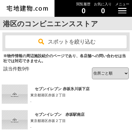
閲覧履歴
お気に入り
メニュー
0
0
港区のコンビニエンスストア
スポットを絞り込む
※物件情報の周辺施設紹介のページであり、各店舗への問い合わせは当
社では対応できません。
該当件数
9
件
セブンイレブン 赤坂氷川坂下店
東京都港区赤坂２丁目
-
セブンイレブン 赤坂駅南店
東京都港区赤坂２丁目
-