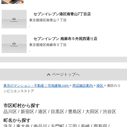
セブンイレブン港区南青山7丁目店
東京都港区南青山７丁目
-
セブンイレブン 南麻布５外苑西通り店
東京都港区南麻布５丁目
-
ページトップへ
東京のマンション・不動産｜宅地建物.com
>
周辺施設案内
>
港区
>
港区のコ
ンビニエンスストア
市区町村から探す
品川区
/
新宿区
/
港区
/
目黒区
/
豊島区
/
大田区
/
渋谷区
町名から探す
洗足
/
東大井
/
南品川
/
左門町
/
三田
/
長崎
/
西新宿
/