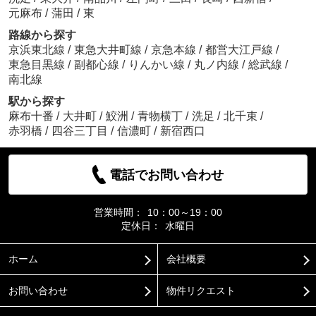
元麻布
/
蒲田
/
東
路線から探す
京浜東北線
/
東急大井町線
/
京急本線
/
都営大江戸線
/
東急目黒線
/
副都心線
/
りんかい線
/
丸ノ内線
/
総武線
/
南北線
駅から探す
麻布十番
/
大井町
/
鮫洲
/
青物横丁
/
洗足
/
北千束
/
赤羽橋
/
四谷三丁目
/
信濃町
/
新宿西口
電話でお問い合わせ
営業時間：
10：00～19：00
定休日：
水曜日
ホーム
会社概要
お問い合わせ
物件リクエスト