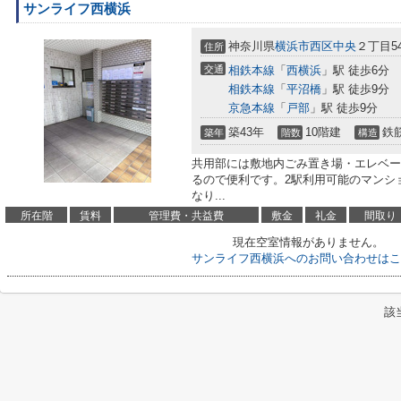
サンライフ西横浜
神奈川県
横浜市西区
中央
２丁目54
住所
交通
相鉄本線
「
西横浜
」駅 徒歩6分
相鉄本線
「
平沼橋
」駅 徒歩9分
京急本線
「
戸部
」駅 徒歩9分
築43年
10階建
鉄
築年
階数
構造
共用部には敷地内ごみ置き場・エレベー
るので便利です。2駅利用可能のマンシ
なり...
所在階
賃料
管理費・共益費
敷金
礼金
間取り
現在空室情報がありません。
サンライフ西横浜へのお問い合わせはこ
該