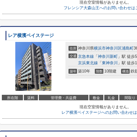
現在空室情報がありません。
フレンシア大森山王へのお問い合わせは
レア横濱ベイステージ
神奈川県
横浜市神奈川区
浦島町
3
住所
交通
京急本線
「
神奈川新町
」駅 徒歩
京浜東北線
「
東神奈川
」駅 徒歩1
築10年
10階建
鉄
築年
階数
構造
所在階
賃料
管理費・共益費
敷金
礼金
間取り
現在空室情報がありません。
レア横濱ベイステージへのお問い合わせは