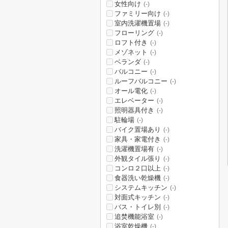
女性向け
(-)
ファミリー向け
(-)
室内洗濯機置場
(-)
フローリング
(-)
ロフト付き
(-)
メゾネット
(-)
ベランダ
(-)
バルコニー
(-)
ルーフバルコニー
(-)
オール電化
(-)
エレベーター
(-)
照明器具付き
(-)
駐輪場
(-)
バイク置場あり
(-)
家具・家電付き
(-)
洗濯機置場有
(-)
外観タイル張り
(-)
コンロ２口以上
(-)
食器洗い乾燥機
(-)
システムキッチン
(-)
対面式キッチン
(-)
バス・トイレ別
(-)
追焚機能浴室
(-)
浴室乾燥機
(-)