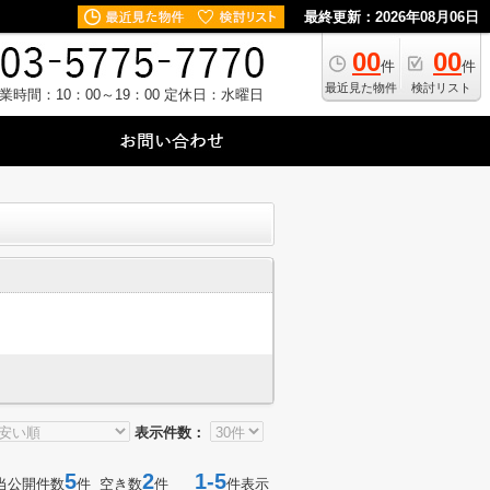
最終更新：2026年08月06日
00
00
件
件
最近見た物件
検討リスト
業時間：10：00～19：00
定休日：水曜日
表示件数：
5
2
1-5
当公開件数
件 空き数
件
件表示