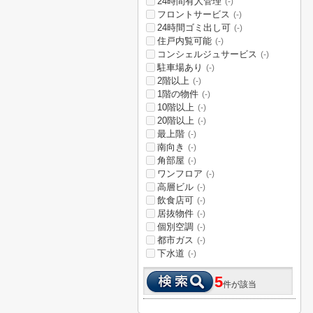
24時間有人管理
(-)
フロントサービス
(-)
24時間ゴミ出し可
(-)
住戸内覧可能
(-)
コンシェルジュサービス
(-)
駐車場あり
(-)
2階以上
(-)
1階の物件
(-)
10階以上
(-)
20階以上
(-)
最上階
(-)
南向き
(-)
角部屋
(-)
ワンフロア
(-)
高層ビル
(-)
飲食店可
(-)
居抜物件
(-)
個別空調
(-)
都市ガス
(-)
下水道
(-)
5
件が該当