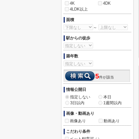
4K
4DK
4LDK以上
面積
～
駅からの徒歩
築年数
5
件が該当
情報公開日
指定しない
本日
3日以内
1週間以内
画像・動画あり
画像あり
動画あり
こだわり条件
ペット飼育可