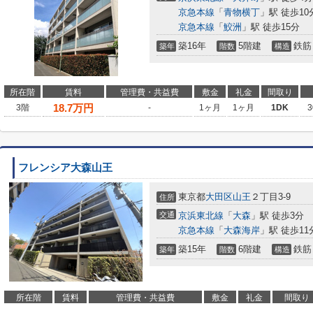
京急本線
「
青物横丁
」駅 徒歩10
京急本線
「
鮫洲
」駅 徒歩15分
築16年
5階建
鉄筋
築年
階数
構造
所在階
賃料
管理費・共益費
敷金
礼金
間取り
18.7
万円
3階
-
1ヶ月
1ヶ月
1DK
3
フレンシア大森山王
東京都
大田区
山王
２丁目3-9
住所
交通
京浜東北線
「
大森
」駅 徒歩3分
京急本線
「
大森海岸
」駅 徒歩11
築15年
6階建
鉄筋
築年
階数
構造
所在階
賃料
管理費・共益費
敷金
礼金
間取り