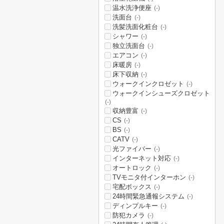
温水洗浄便座
(-)
洗面台
(-)
洗髪洗面化粧台
(-)
シャワー
(-)
独立洗面台
(-)
エアコン
(-)
床暖房
(-)
床下収納
(-)
ウォークインクロゼット
(-)
ウォークインシューズクロゼット
(-)
収納豊富
(-)
CS
(-)
BS
(-)
CATV
(-)
光ファイバー
(-)
インターネット対応
(-)
オートロック
(-)
TVモニタ付インターホン
(-)
宅配ボックス
(-)
24時間緊急通報システム
(-)
ディンプルキー
(-)
防犯カメラ
(-)