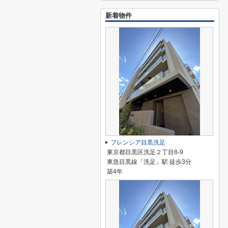
新着物件
フレンシア目黒洗足
東京都目黒区洗足２丁目8-9
東急目黒線「洗足」駅 徒歩3分
築4年