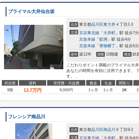
プライマル大井仙台坂
東京都
品川区
東大井
４丁目2-3
住所
交通
京浜東北線
「
大井町
」駅 徒歩7分
京急本線
「
鮫洲
」駅 徒歩4分
京急本線
「
青物横丁
」駅 徒歩5分
築12年
10階建
鉄
築年
階数
構造
こだわりポイント満載のプライマル大井
あなたの時間を有効に活用できます。 
す。...
所在階
賃料
管理費・共益費
敷金
礼金
間取り
13.7
万円
9階
9,000円
1ヶ月
1ヶ月
1K
2
フレンシア南品川
東京都
品川区
南品川
６丁目9-2
住所
交通
京浜東北線
「
大井町
」駅 徒歩4分