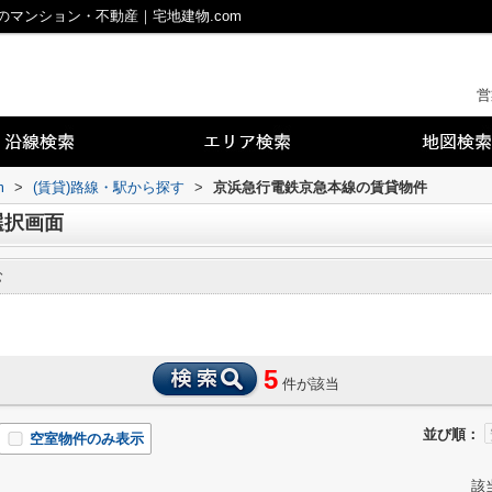
マンション・不動産｜宅地建物.com
営
m
>
(賃貸)路線・駅から探す
>
京浜急行電鉄京急本線の賃貸物件
選択画面
む
5
件が該当
並び順：
空室物件のみ表示
該