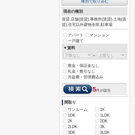
種別で絞り込む
現在の種別
賃貸,店舗(賃貸),事務所(賃貸),土地(賃
貸),住宅以外建物全部,駐車場
アパート
マンション
一戸建て
▼賃料
～
敷金・保証金なし
礼金・敷引なし
共益費・管理費込み
5
件が該当
間取り
ワンルーム
1K
1DK
1LDK
2K
2DK
2LDK
3K
3DK
3LDK