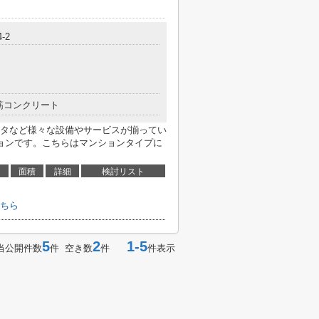
-2
筋コンクリート
タなど様々な設備やサービスが揃ってい
ョンです。こちらはマンションタイプに
面積
詳細
検討リスト
ちら
5
2
1-5
当公開件数
件 空き数
件
件表示