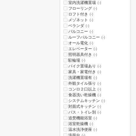
室内洗濯機置場
(-)
フローリング
(-)
ロフト付き
(-)
メゾネット
(-)
ベランダ
(-)
バルコニー
(-)
ルーフバルコニー
(-)
オール電化
(-)
エレベーター
(-)
照明器具付き
(-)
駐輪場
(-)
バイク置場あり
(-)
家具・家電付き
(-)
洗濯機置場有
(-)
外観タイル張り
(-)
コンロ２口以上
(-)
食器洗い乾燥機
(-)
システムキッチン
(-)
対面式キッチン
(-)
バス・トイレ別
(-)
追焚機能浴室
(-)
浴室乾燥機
(-)
温水洗浄便座
(-)
洗面台
(-)