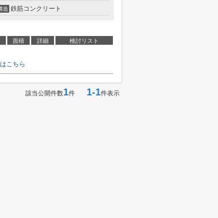
鉄筋コンクリート
構造
面積
詳細
検討リスト
はこちら
1
1-1
該当公開件数
件
件表示