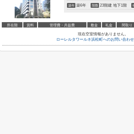
築6年
23階建 地下1階
築年
階数
所在階
賃料
管理費・共益費
敷金
礼金
間取り
現在空室情報がありません。
ローレルタワールネ浜松町へのお問い合わせ