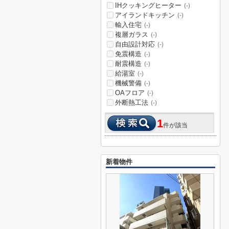
IHクッキングヒーター
(-)
アイランドキッチン
(-)
輸入住宅
(-)
複層ガラス
(-)
自由設計対応
(-)
免震構造
(-)
耐震構造
(-)
給湯室
(-)
機械警備
(-)
OAフロア
(-)
外断熱工法
(-)
1
件が該当
新着物件