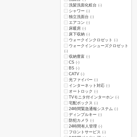
洗髪洗面化粧台
(-)
シャワー
(-)
独立洗面台
(-)
エアコン
(-)
床暖房
(-)
床下収納
(-)
ウォークインクロゼット
(-)
ウォークインシューズクロゼット
(-)
収納豊富
(-)
CS
(-)
BS
(-)
CATV
(-)
光ファイバー
(-)
インターネット対応
(-)
オートロック
(-)
TVモニタ付インターホン
(-)
宅配ボックス
(-)
24時間緊急通報システム
(-)
ディンプルキー
(-)
防犯カメラ
(-)
24時間有人管理
(-)
フロントサービス
(-)