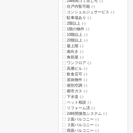
24時間ゴミ出し可
(-)
住戸内覧可能
(-)
コンシェルジュサービス
(-)
駐車場あり
(-)
2階以上
(-)
1階の物件
(-)
10階以上
(-)
20階以上
(-)
最上階
(-)
南向き
(-)
角部屋
(-)
ワンフロア
(-)
高層ビル
(-)
飲食店可
(-)
居抜物件
(-)
個別空調
(-)
都市ガス
(-)
下水道
(-)
ペット相談
(-)
リフォーム済
(-)
24時間換気システム
(-)
２面バルコニー
(-)
３面バルコニー
(-)
両面バルコニー
(-)