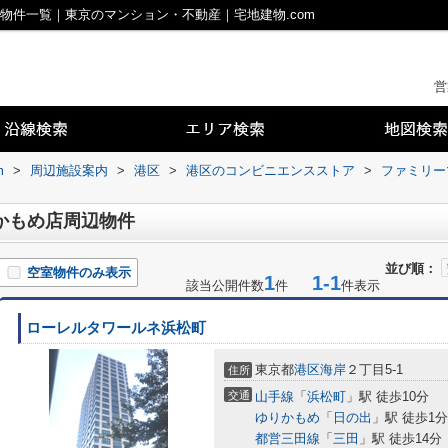
物件一覧｜東京のマンション・不動産｜宅地建物.com
営
m
>
周辺施設案内
>
港区
>
港区のコンビニエンスストア
>
ファミリー
かもめ店周辺物件
並び順：
空室物件のみ表示
1
1-1
該当公開件数
件
件表示
ローレルタワールネ浜松町
東京都
港区
海岸
２丁目5-1
住所
交通
山手線
「
浜松町
」駅 徒歩10分
ゆりかもめ
「
日の出
」駅 徒歩1分
都営三田線
「
三田
」駅 徒歩14分