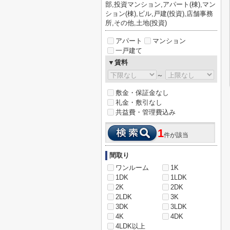
部,投資マンション,アパート(棟),マン
ション(棟),ビル,戸建(投資),店舗事務
所,その他,土地(投資)
アパート
マンション
一戸建て
▼賃料
～
敷金・保証金なし
礼金・敷引なし
共益費・管理費込み
1
件が該当
間取り
ワンルーム
1K
1DK
1LDK
2K
2DK
2LDK
3K
3DK
3LDK
4K
4DK
4LDK以上