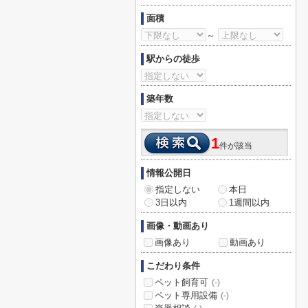
面積
～
駅からの徒歩
築年数
1
件が該当
情報公開日
指定しない
本日
3日以内
1週間以内
画像・動画あり
画像あり
動画あり
こだわり条件
ペット飼育可
(-)
ペット専用設備
(-)