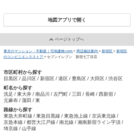
地図アプリで開く
ページトップへ
東京のマンション・不動産｜宅地建物.com
>
周辺施設案内
>
新宿区
>
新宿区
のコンビニエンスストア
>
セブンイレブン 新宿七丁目店
市区町村から探す
目黒区
/
品川区
/
新宿区
/
港区
/
豊島区
/
大田区
/
渋谷区
町名から探す
洗足
/
東大井
/
南品川
/
左門町
/
三田
/
長崎
/
西新宿
/
元麻布
/
蒲田
/
東
路線から探す
東急大井町線
/
東急目黒線
/
東急池上線
/
京浜東北線
/
京急本線
/
都営大江戸線
/
南北線
/
湘南新宿ライン宇須
/
埼京線
/
山手線