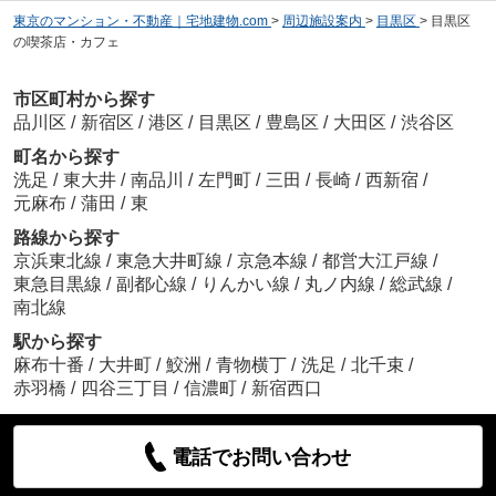
東京のマンション・不動産｜宅地建物.com
>
周辺施設案内
>
目黒区
>
目黒区
の喫茶店・カフェ
市区町村から探す
品川区
/
新宿区
/
港区
/
目黒区
/
豊島区
/
大田区
/
渋谷区
町名から探す
洗足
/
東大井
/
南品川
/
左門町
/
三田
/
長崎
/
西新宿
/
元麻布
/
蒲田
/
東
路線から探す
京浜東北線
/
東急大井町線
/
京急本線
/
都営大江戸線
/
東急目黒線
/
副都心線
/
りんかい線
/
丸ノ内線
/
総武線
/
南北線
駅から探す
麻布十番
/
大井町
/
鮫洲
/
青物横丁
/
洗足
/
北千束
/
赤羽橋
/
四谷三丁目
/
信濃町
/
新宿西口
電話でお問い合わせ