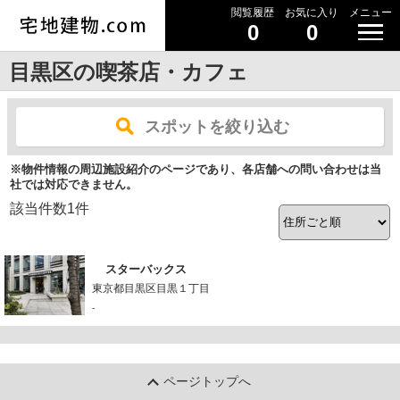
閲覧履歴
お気に入り
メニュー
0
0
目黒区の喫茶店・カフェ
スポットを絞り込む
※物件情報の周辺施設紹介のページであり、各店舗への問い合わせは当
社では対応できません。
該当件数
1
件
スターバックス
東京都目黒区目黒１丁目
-
ページトップへ