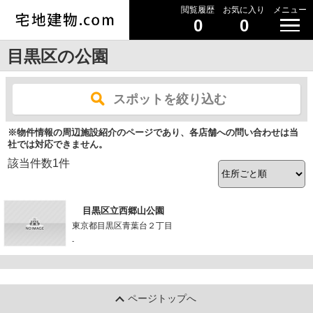
閲覧履歴
お気に入り
メニュー
0
0
目黒区の公園
スポットを絞り込む
※物件情報の周辺施設紹介のページであり、各店舗への問い合わせは当
社では対応できません。
該当件数
1
件
目黒区立西郷山公園
東京都目黒区青葉台２丁目
-
ページトップへ