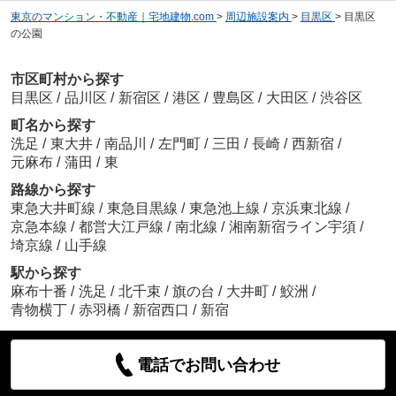
東京のマンション・不動産｜宅地建物.com
>
周辺施設案内
>
目黒区
>
目黒区
の公園
市区町村から探す
目黒区
/
品川区
/
新宿区
/
港区
/
豊島区
/
大田区
/
渋谷区
町名から探す
洗足
/
東大井
/
南品川
/
左門町
/
三田
/
長崎
/
西新宿
/
元麻布
/
蒲田
/
東
路線から探す
東急大井町線
/
東急目黒線
/
東急池上線
/
京浜東北線
/
京急本線
/
都営大江戸線
/
南北線
/
湘南新宿ライン宇須
/
埼京線
/
山手線
駅から探す
麻布十番
/
洗足
/
北千束
/
旗の台
/
大井町
/
鮫洲
/
青物横丁
/
赤羽橋
/
新宿西口
/
新宿
電話でお問い合わせ