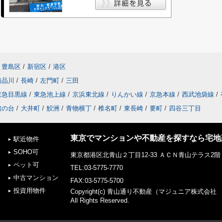
豊島区
/
新宿区
/
港区
南品川
/
長崎
/
左門町
/
三田
東急目黒線
/
東急池上線
/
京浜東北線
/
りんかい線
/
京急本線
/
西武池袋線
/
旗の台
/
大井町
/
鮫洲
/
青物横丁
/
椎名町
/
東長崎
/
要町
/
四谷三丁目
東京でマンションや不動産を探すなら宅地建
駅近物件
SOHO可
東京都港区北青山２丁目12-33 ＡＣＮ青山テラス2階
ペット可
TEL:03-5775-7770
中古マンション
FAX:03-5775-5700
投資用物件
Copyright(c) 青山通り不動産（マジュニア株式会
All Rights Reserved.