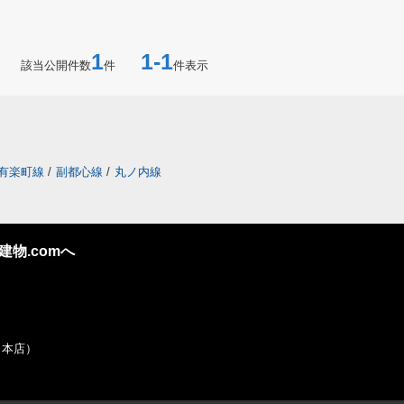
1
1-1
該当公開件数
件
件表示
有楽町線
/
副都心線
/
丸ノ内線
物.comへ
社 本店）