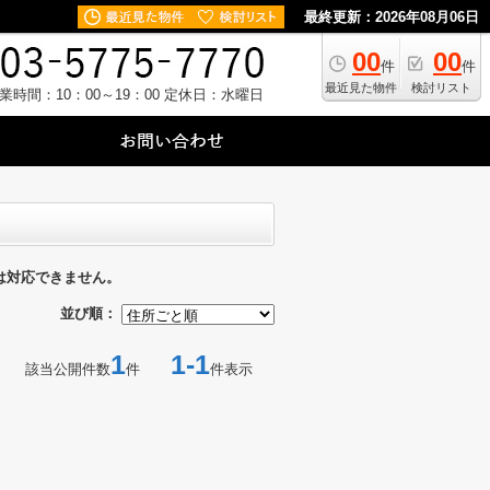
最終更新：2026年08月06日
00
00
件
件
最近見た物件
検討リスト
業時間：10：00～19：00
定休日：水曜日
は対応できません。
並び順：
1
1-1
該当公開件数
件
件表示