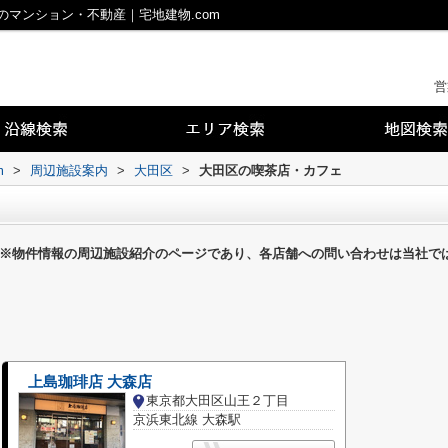
マンション・不動産｜宅地建物.com
営
m
>
周辺施設案内
>
大田区
>
大田区の喫茶店・カフェ
※物件情報の周辺施設紹介のページであり、各店舗への問い合わせは当社で
上島珈琲店 大森店
東京都大田区山王２丁目
京浜東北線 大森駅