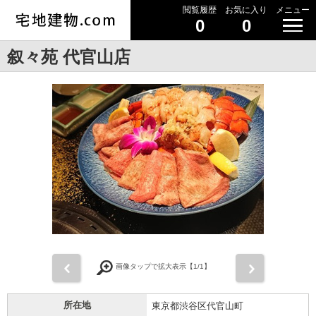
閲覧履歴
お気に入り
メニュー
0
0
叙々苑 代官山店
前
次
画像タップで拡大表示【
1
/1】
所在地
東京都渋谷区代官山町