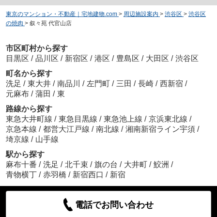
東京のマンション・不動産｜宅地建物.com
>
周辺施設案内
>
渋谷区
>
渋谷区
の焼肉
>
叙々苑 代官山店
市区町村から探す
目黒区
/
品川区
/
新宿区
/
港区
/
豊島区
/
大田区
/
渋谷区
町名から探す
洗足
/
東大井
/
南品川
/
左門町
/
三田
/
長崎
/
西新宿
/
元麻布
/
蒲田
/
東
路線から探す
東急大井町線
/
東急目黒線
/
東急池上線
/
京浜東北線
/
京急本線
/
都営大江戸線
/
南北線
/
湘南新宿ライン宇須
/
埼京線
/
山手線
駅から探す
麻布十番
/
洗足
/
北千束
/
旗の台
/
大井町
/
鮫洲
/
青物横丁
/
赤羽橋
/
新宿西口
/
新宿
電話でお問い合わせ