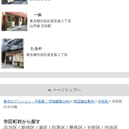
-
一休
東京都渋谷区道玄坂２丁目
山手線 渋谷駅
-
たるや
東京都渋谷区道玄坂２丁目
-
ページトップへ
東京のマンション・不動産｜宅地建物.com
>
周辺施設案内
>
渋谷区
>
渋谷区
のその他
市区町村から探す
品川区
/
新宿区
/
港区
/
目黒区
/
豊島区
/
大田区
/
渋谷区