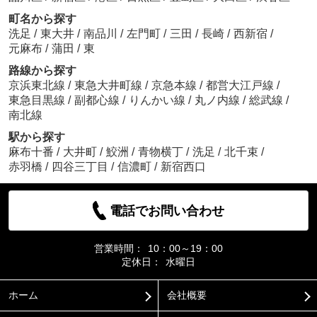
町名から探す
洗足
/
東大井
/
南品川
/
左門町
/
三田
/
長崎
/
西新宿
/
元麻布
/
蒲田
/
東
路線から探す
京浜東北線
/
東急大井町線
/
京急本線
/
都営大江戸線
/
東急目黒線
/
副都心線
/
りんかい線
/
丸ノ内線
/
総武線
/
南北線
駅から探す
麻布十番
/
大井町
/
鮫洲
/
青物横丁
/
洗足
/
北千束
/
赤羽橋
/
四谷三丁目
/
信濃町
/
新宿西口
電話でお問い合わせ
営業時間：
10：00～19：00
定休日：
水曜日
ホーム
会社概要