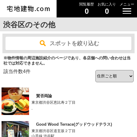
閲覧履歴
お気に入り
メニュー
0
0
渋谷区のその他
スポットを絞り込む
※物件情報の周辺施設紹介のページであり、各店舗への問い合わせは当
社では対応できません。
該当件数
4
件
賛否両論
東京都渋谷区恵比寿２丁目
-
Good Wood Terrace(グッドウッドテラス)
東京都渋谷区道玄坂２丁目
山手線 渋谷駅