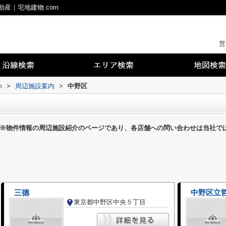
産｜宅地建物.com
営
m
>
周辺施設案内
>
中野区
※物件情報の周辺施設紹介のページであり、各店舗への問い合わせは当社で
三德
中野区立
東京都中野区中央５丁目