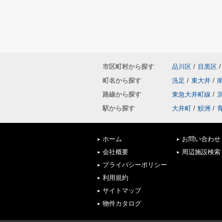
市区町村から探す
品川区
/
目黒区
/
町名から探す
洗足
/
東大井
/
路線から探す
東急大井町線
/
駅から探す
大井町
/
鮫洲
/
ホーム
お問い合わせ
会社概要
周辺施設検索
プライバシーポリシー
利用規約
サイトマップ
物件カタログ