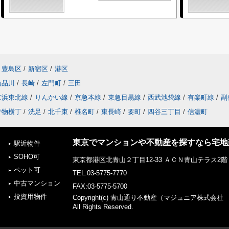
豊島区
/
新宿区
/
港区
南品川
/
長崎
/
左門町
/
三田
京浜東北線
/
りんかい線
/
京急本線
/
東急目黒線
/
西武池袋線
/
有楽町線
/
副
青物横丁
/
洗足
/
北千束
/
椎名町
/
東長崎
/
要町
/
四谷三丁目
/
信濃町
東京でマンションや不動産を探すなら宅地建
駅近物件
SOHO可
東京都港区北青山２丁目12-33 ＡＣＮ青山テラス2階
ペット可
TEL:03-5775-7770
中古マンション
FAX:03-5775-5700
投資用物件
Copyright(c) 青山通り不動産（マジュニア株式会
All Rights Reserved.