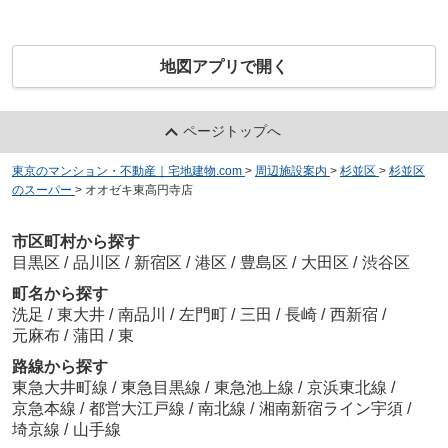
地図アプリで開く
ページトップへ
東京のマンション・不動産｜宅地建物.com
>
周辺施設案内
>
杉並区
>
杉並区
のスーパー
>
オオゼキ東高円寺店
市区町村から探す
目黒区
/
品川区
/
新宿区
/
港区
/
豊島区
/
大田区
/
渋谷区
町名から探す
洗足
/
東大井
/
南品川
/
左門町
/
三田
/
長崎
/
西新宿
/
元麻布
/
蒲田
/
東
路線から探す
東急大井町線
/
東急目黒線
/
東急池上線
/
京浜東北線
/
京急本線
/
都営大江戸線
/
南北線
/
湘南新宿ライン宇須
/
埼京線
/
山手線