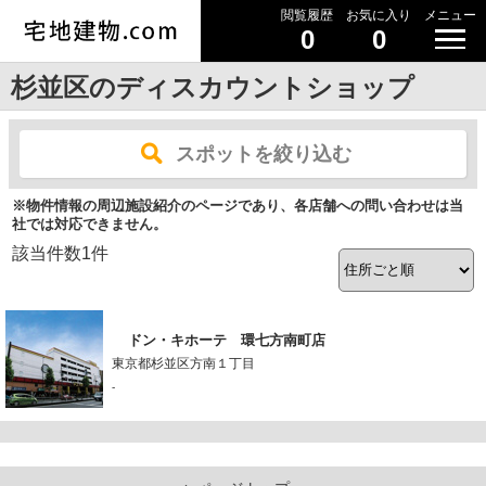
閲覧履歴
お気に入り
メニュー
0
0
杉並区のディスカウントショップ
スポットを絞り込む
※物件情報の周辺施設紹介のページであり、各店舗への問い合わせは当
社では対応できません。
該当件数
1
件
ドン・キホーテ 環七方南町店
東京都杉並区方南１丁目
-