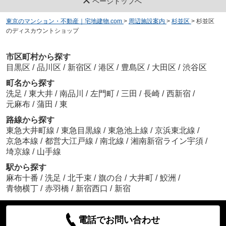
ページトップへ
東京のマンション・不動産｜宅地建物.com
>
周辺施設案内
>
杉並区
>
杉並区
のディスカウントショップ
市区町村から探す
目黒区
/
品川区
/
新宿区
/
港区
/
豊島区
/
大田区
/
渋谷区
町名から探す
洗足
/
東大井
/
南品川
/
左門町
/
三田
/
長崎
/
西新宿
/
元麻布
/
蒲田
/
東
路線から探す
東急大井町線
/
東急目黒線
/
東急池上線
/
京浜東北線
/
京急本線
/
都営大江戸線
/
南北線
/
湘南新宿ライン宇須
/
埼京線
/
山手線
駅から探す
麻布十番
/
洗足
/
北千束
/
旗の台
/
大井町
/
鮫洲
/
青物横丁
/
赤羽橋
/
新宿西口
/
新宿
電話でお問い合わせ