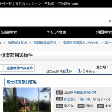
件一覧｜東京のマンション・不動産｜宅地建物.com
営
m
>
周辺施設案内
>
南都留郡鳴沢村
>
南都留郡鳴沢村のその他
>
富士
ー倶楽部周辺物件
並び順：
空室物件のみ表示
1
1-1
該当公開件数
件
件表示
富士桜高原別荘地
山梨県
南都留郡鳴沢村
住所
交通
富士急行
「
河口湖
」駅 徒歩99分
築22年
2階建
木造
築年
階数
構造