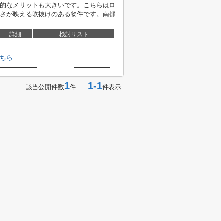
的なメリットも大きいです。こちらはロ
さが映える吹抜けのある物件です。南都
詳細
検討リスト
ちら
1
1-1
該当公開件数
件
件表示