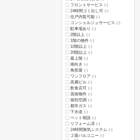
フロントサービス
(-)
24時間ゴミ出し可
(-)
住戸内覧可能
(-)
コンシェルジュサービス
(-)
駐車場あり
(-)
2階以上
(-)
1階の物件
(-)
10階以上
(-)
20階以上
(-)
最上階
(-)
南向き
(-)
角部屋
(-)
ワンフロア
(-)
高層ビル
(-)
飲食店可
(-)
居抜物件
(-)
個別空調
(-)
都市ガス
(-)
下水道
(-)
ペット相談
(-)
リフォーム済
(-)
24時間換気システム
(-)
２面バルコニー
(-)