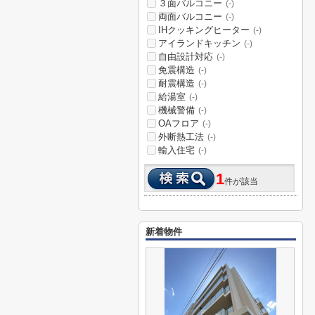
３面バルコニー
(-)
両面バルコニー
(-)
IHクッキングヒーター
(-)
アイランドキッチン
(-)
自由設計対応
(-)
免震構造
(-)
耐震構造
(-)
給湯室
(-)
機械警備
(-)
OAフロア
(-)
外断熱工法
(-)
輸入住宅
(-)
1
件が該当
新着物件