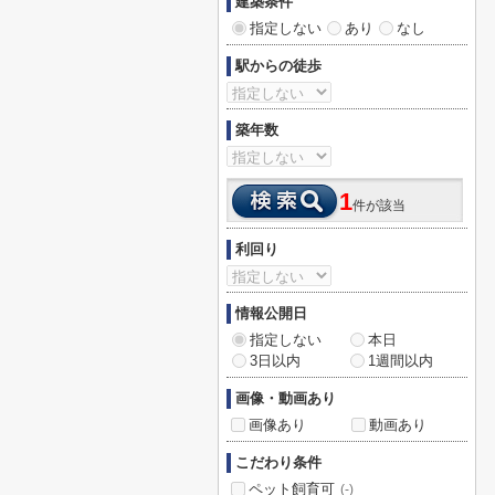
建築条件
指定しない
あり
なし
駅からの徒歩
築年数
1
件が該当
利回り
情報公開日
指定しない
本日
3日以内
1週間以内
画像・動画あり
画像あり
動画あり
こだわり条件
ペット飼育可
(-)