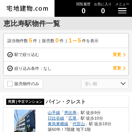
閲覧履歴
お気に入り
メニュー
0
0
恵比寿駅物件一覧
5
0
1～5
該当物件数
件
販売数
件
件を表示
駅で絞り込む
変更
変更
絞り込み条件：
なし
販売物件のみ
パイン・クレスト
売買 | 中古マンション
山手線
「
恵比寿
」駅 徒歩9分
日比谷線
「
広尾
」駅 徒歩10分
東急東横線
「
代官山
」駅 徒歩18分
築60年 / 7階建 地下1階