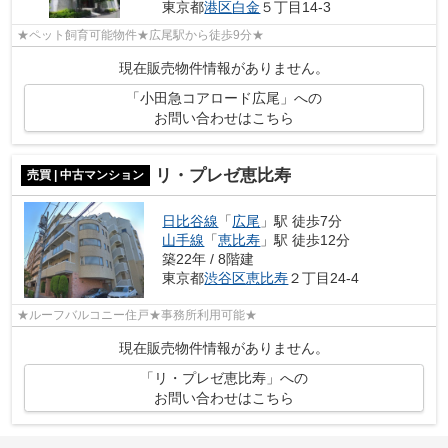
東京都
港区
白金
５丁目14-3
★ペット飼育可能物件★広尾駅から徒歩9分★
現在販売物件情報がありません。
「小田急コアロード広尾」への
お問い合わせはこちら
リ・プレゼ恵比寿
売買 | 中古マンション
日比谷線
「
広尾
」駅 徒歩7分
山手線
「
恵比寿
」駅 徒歩12分
築22年 / 8階建
東京都
渋谷区
恵比寿
２丁目24-4
★ルーフバルコニー住戸★事務所利用可能★
現在販売物件情報がありません。
「リ・プレゼ恵比寿」への
お問い合わせはこちら