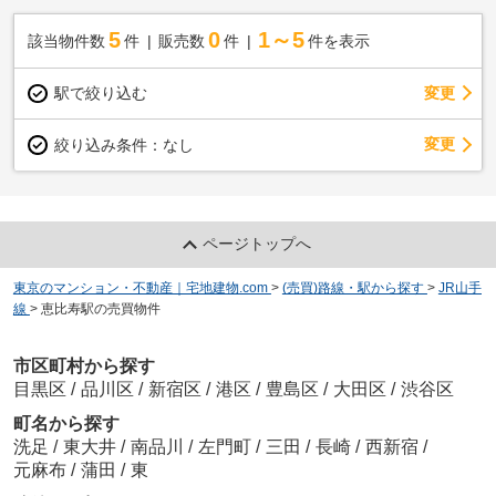
5
0
1～5
該当物件数
件
販売数
件
件を表示
駅で絞り込む
変更
変更
絞り込み条件：
なし
ページトップへ
東京のマンション・不動産｜宅地建物.com
>
(売買)路線・駅から探す
>
JR山手
線
>
恵比寿駅の売買物件
市区町村から探す
目黒区
/
品川区
/
新宿区
/
港区
/
豊島区
/
大田区
/
渋谷区
町名から探す
洗足
/
東大井
/
南品川
/
左門町
/
三田
/
長崎
/
西新宿
/
元麻布
/
蒲田
/
東