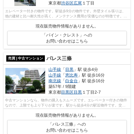
東京都
渋谷区
広尾
１丁目
エレベーター付きの物件です。駅徒歩9分の物件です。外壁タイル張りは、
他の建材と比べ耐久性が高く、メンテナンス費用が安価なのが特徴です。中
古でありながら、綺麗で機能的な設備の...
現在販売物件情報がありません。
「パイン・クレスト」への
お問い合わせはこちら
パレス三條
売買 | 中古マンション
山手線
「
目黒
」駅 徒歩4分
山手線
「
恵比寿
」駅 徒歩16分
南北線
「
白金台
」駅 徒歩16分
築57年 / 9階建
東京都
目黒区
目黒
１丁目2-7
中古マンションなら、物件の購入もスムーズです。エレベーター付きの物件
なので、上階でも上り下りが楽です。駅から徒歩4分の駅近物件です。交通
アクセスが良好な山手線目黒周辺なら、...
現在販売物件情報がありません。
「パレス三條」への
お問い合わせはこちら