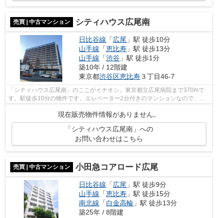
シティハウス広尾南
売買 | 中古マンション
日比谷線
「
広尾
」駅 徒歩10分
山手線
「
恵比寿
」駅 徒歩13分
山手線
「
渋谷
」駅 徒歩1分
築10年 / 12階建
東京都
渋谷区
恵比寿
３丁目46-7
「シティハウス広尾南」のここがイチオシ。東京都立広尾病院まで370mで
す。駅徒歩10分の物件です。エレベーター2台付きのマンションなので、楽
に上り下りできます。お客様がお求めの物...
現在販売物件情報がありません。
「シティハウス広尾南」への
お問い合わせはこちら
小田急コアロード広尾
売買 | 中古マンション
日比谷線
「
広尾
」駅 徒歩9分
山手線
「
恵比寿
」駅 徒歩15分
南北線
「
白金高輪
」駅 徒歩13分
築25年 / 8階建