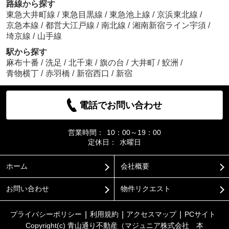
路線から探す
東急大井町線
/
東急目黒線
/
東急池上線
/
京浜東北線
/
京急本線
/
都営大江戸線
/
南北線
/
湘南新宿ライン宇須
/
埼京線
/
山手線
駅から探す
麻布十番
/
洗足
/
北千束
/
旗の台
/
大井町
/
鮫洲
/
青物横丁
/
赤羽橋
/
新宿西口
/
新宿
電話でお問い合わせ
営業時間：
10：00～19：00
定休日：
水曜日
ホーム
会社概要
お問い合わせ
物件リクエスト
プライバシーポリシー
利用規約
アクセスマップ
PCサイト
Copyright(c) 青山通り不動産（マジュニア株式会社 本