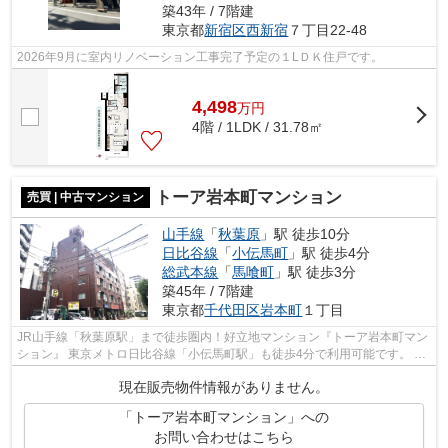
築43年 / 7階建
東京都
新宿区
西新宿
７丁目22-48
2026年9月に室内リノベーション工事完了予定の１LＤＫ住戸です。
4,498
万
円
4階 / 1LDK / 31.78㎡
トーア岩本町マンション
売買 | 中古マンション
山手線
「
秋葉原
」駅 徒歩10分
日比谷線
「
小伝馬町
」駅 徒歩4分
総武本線
「
馬喰町
」駅 徒歩3分
築45年 / 7階建
東京都
千代田区
岩本町
１丁目
JR山手線「秋葉原駅」まで徒歩圏内！好立地マンション『トーア岩本町マン
ション』 東京メトロ日比谷線「小伝馬町駅」も徒歩4分で利用可能です。 ☆
千代田区岩本町アドレス ☆管理人日勤...
現在販売物件情報がありません。
「トーア岩本町マンション」への
お問い合わせはこちら