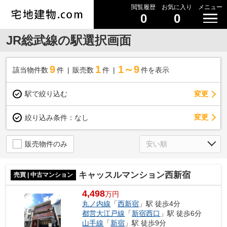
閲覧履歴
お気に入り
メニュー
0
0
JR総武線の駅選択画面
9
1
1～9
該当物件数
件
販売数
件
件を表示
駅で絞り込む
変更
変更
絞り込み条件：
なし
販売物件のみ
キャッスルマンション西新宿
売買 | 中古マンション
4,498
万円
丸ノ内線
「
西新宿
」駅 徒歩4分
都営大江戸線
「
新宿西口
」駅 徒歩6分
山手線
「
新宿
」駅 徒歩9分