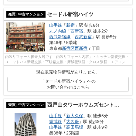
セードル新宿ハイツ
売買 | 中古マンション
山手線
「
新宿
」駅 徒歩6分
丸ノ内線
「
西新宿
」駅 徒歩2分
西武新宿線
「
西武新宿
」駅 徒歩5分
築48年 / 5階建
東京都
新宿区
西新宿
７丁目
内装リフォーム後未入居です「内装リフォーム内容」・キッチン新規交換・
ユニットバス新規交換・下駄箱交換・床絨毯張替・クロス張替・エアコン新
規設置・TVモニター付きインターホン...
現在販売物件情報がありません。
「セードル新宿ハイツ」への
お問い合わせはこちら
西戸山タワーホウムズセントラルタワー
売買 | 中古マンション
山手線
「
新大久保
」駅 徒歩5分
総武線
「
大久保
」駅 徒歩9分
山手線
「
高田馬場
」駅 徒歩9分
築38年 / 25階建