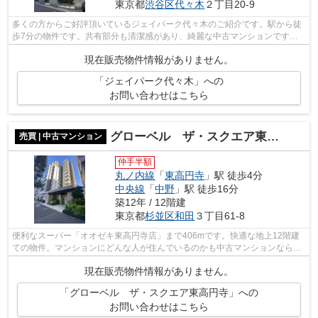
東京都
渋谷区
代々木
２丁目20-9
多くの方からご好評頂いているジェイパーク代々木のご紹介です。駅から徒
歩7分の物件です。共有部分も清潔感があり、綺麗な中古マンションです。
こちらの物件はエレベーター付きです。...
現在販売物件情報がありません。
「ジェイパーク代々木」への
お問い合わせはこちら
グローベル ザ・スクエア東高円寺
売買 | 中古マンション
仲手半額
丸ノ内線
「
東高円寺
」駅 徒歩4分
中央線
「
中野
」駅 徒歩16分
築12年 / 12階建
東京都
杉並区
和田
３丁目61-8
便利なスーパー「オオゼキ東高円寺店」まで406mです。快適な地上12階建
ての物件。マンションにどんな人が住んでいるのかも中古マンションなら事
前に知れます。周辺環境も良好で、魅力...
現在販売物件情報がありません。
「グローベル ザ・スクエア東高円寺」への
お問い合わせはこちら