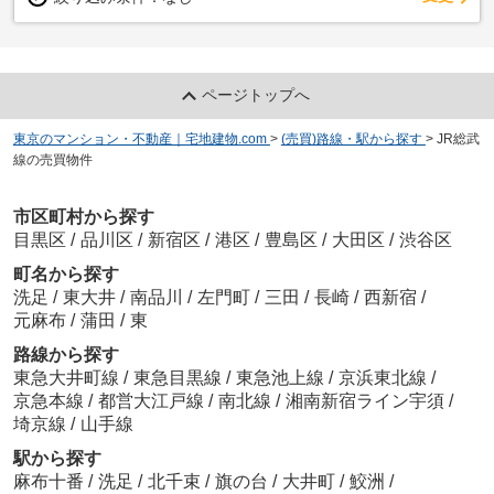
ページトップへ
東京のマンション・不動産｜宅地建物.com
>
(売買)路線・駅から探す
>
JR総武
線の売買物件
市区町村から探す
目黒区
/
品川区
/
新宿区
/
港区
/
豊島区
/
大田区
/
渋谷区
町名から探す
洗足
/
東大井
/
南品川
/
左門町
/
三田
/
長崎
/
西新宿
/
元麻布
/
蒲田
/
東
路線から探す
東急大井町線
/
東急目黒線
/
東急池上線
/
京浜東北線
/
京急本線
/
都営大江戸線
/
南北線
/
湘南新宿ライン宇須
/
埼京線
/
山手線
駅から探す
麻布十番
/
洗足
/
北千束
/
旗の台
/
大井町
/
鮫洲
/