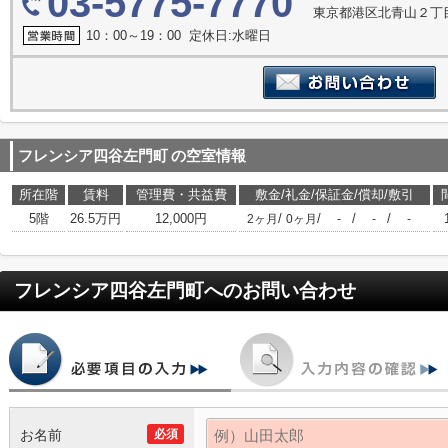
03-5775-7770
東京都港区北青山２丁目1
10：00～19：00 定休日:水曜日
フレンシア四谷左門町
の空室情報
所在階
賃料
管理費・共益費
敷金/礼金/保証金/償却/敷引
5階
26.5万円
12,000円
/
/
/
/
2ヶ月
0ヶ月
-
-
-
フレンシア四谷左門町
へのお問い合わせ
お名前
必須