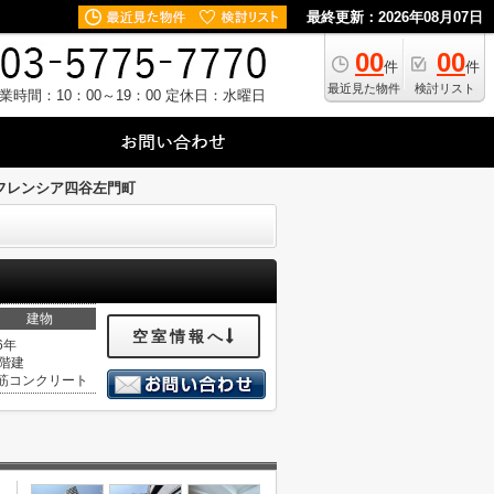
最終更新：2026年08月07日
00
00
件
件
最近見た物件
検討リスト
業時間：10：00～19：00
定休日：水曜日
フレンシア四谷左門町
建物
空室情報へ
6年
3階建
筋コンクリート