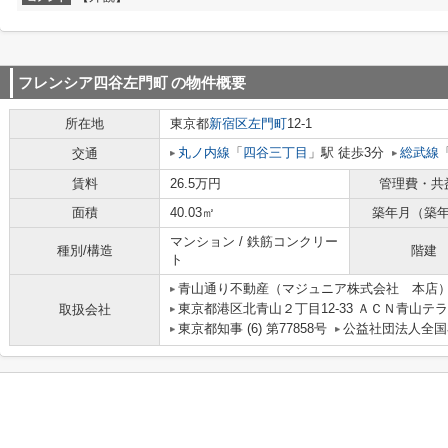
フレンシア四谷左門町
の物件概要
所在地
東京都
新宿区
左門町
12-1
丸ノ内線
「
四谷三丁目
」駅 徒歩3分
総武線
交通
賃料
26.5万円
管理費・共
面積
40.03㎡
築年月（築
マンション / 鉄筋コンクリー
種別/構造
階建
ト
青山通り不動産（マジュニア株式会社 本店
東京都港区北青山２丁目12-33 ＡＣＮ青山テラ
取扱会社
東京都知事 (6) 第77858号
公益社団法人全国