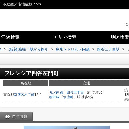
不動産／宅地建物.com
営
m
>
(賃貸)路線・駅から探す
>
東京メトロ丸ノ内線
>
四谷三丁目駅
>
フレンシア四谷左門町
所在地
交通
築
丸ノ内線
「
四谷三丁目
」駅 徒歩3分
東京都
新宿区
左門町
12-1
1
総武線
「
信濃町
」駅 徒歩9分
鉄
物件情報