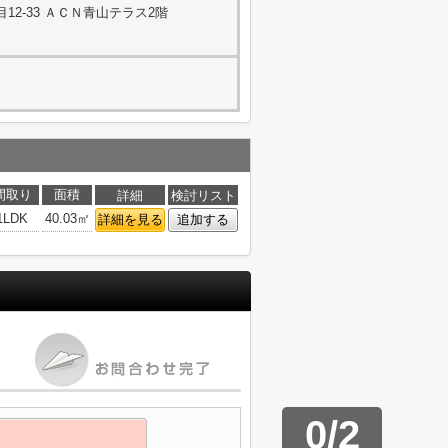
2-33 ＡＣＮ青山テラス2階
間取り
面積
詳細
検討リスト
1LDK
40.03㎡
詳細を見る
追加する
0
/
2