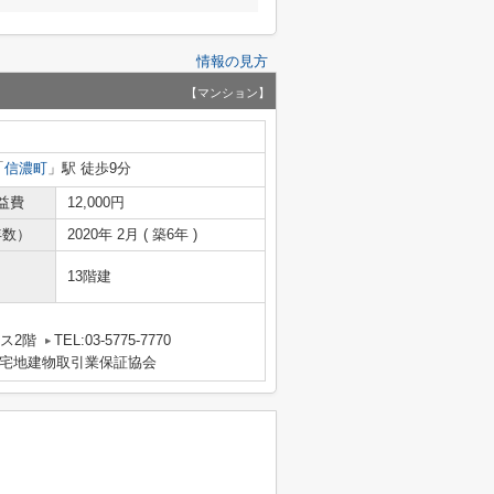
情報の見方
【マンション】
「
信濃町
」駅 徒歩9分
益費
12,000円
年数）
2020年 2月 ( 築6年 )
13階建
）
ス2階
TEL:03-5775-7770
宅地建物取引業保証協会