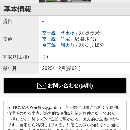
基本情報
賃料
-
京王線
「
代田橋
」駅 徒歩5分
交通
京王線
「
笹塚
」駅 徒歩7分
京王線
「
明大前
」駅 徒歩18分
間取り(面積)
-(-)
築年月
2020年 2月(築6年)
お問い合わせ(無料)
GENOVIA渋谷笹塚skygarden：京王線代田橋にも近くて便利。
清潔感のある室内が魅力的な令和2年築の物件となっており、
一押しです。徒歩5分の位置に駅がある、魅力的な立地の物件
です。自宅から2駅利用できる、利便性の高い物件です。当社