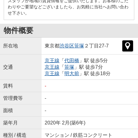
スタッフが地域の賃貸情報をご提供いたします。お客様のこだ
わりやご要望などございましたら、お気軽に当社へお問い合わ
せ下さい。
物件概要
所在地
東京都
渋谷区
笹塚
２丁目27-7
京王線
「
代田橋
」駅 徒歩5分
交通
京王線
「
笹塚
」駅 徒歩7分
京王線
「
明大前
」駅 徒歩18分
賃料
-
管理費等
-
面積
-
築年月
2020年 2月(築6年)
種別 / 構造
マンション / 鉄筋コンクリート