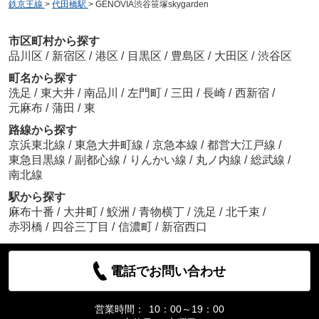
鉄京王線
>
代田橋駅
>
GENOVIA渋谷笹塚skygarden
市区町村から探す
品川区
/
新宿区
/
港区
/
目黒区
/
豊島区
/
大田区
/
渋谷区
町名から探す
洗足
/
東大井
/
南品川
/
左門町
/
三田
/
長崎
/
西新宿
/
元麻布
/
蒲田
/
東
路線から探す
京浜東北線
/
東急大井町線
/
京急本線
/
都営大江戸線
/
東急目黒線
/
副都心線
/
りんかい線
/
丸ノ内線
/
総武線
/
南北線
駅から探す
麻布十番
/
大井町
/
鮫洲
/
青物横丁
/
洗足
/
北千束
/
赤羽橋
/
四谷三丁目
/
信濃町
/
新宿西口
電話でお問い合わせ
営業時間：
10：00～19：00