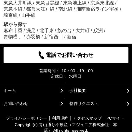
東急大井町線
/
東急目黒線
/
東急池上線
/
京浜東北線
/
京急本線
/
都営大江戸線
/
南北線
/
湘南新宿ライン宇須
/
埼京線
/
山手線
駅から探す
麻布十番
/
洗足
/
北千束
/
旗の台
/
大井町
/
鮫洲
/
青物横丁
/
赤羽橋
/
新宿西口
/
新宿
電話でお問い合わせ
営業時間：
10：00～19：00
定休日：
水曜日
ホーム
会社概要
お問い合わせ
物件リクエスト
プライバシーポリシー
利用規約
アクセスマップ
PCサイト
Copyright(c) 青山通り不動産（マジュニア株式会社 本
店） All rights reserved.