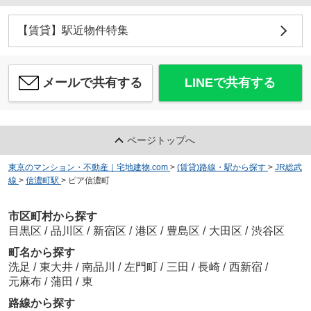
【賃貸】駅近物件特集
メールで共有する
LINEで共有する
ページトップへ
東京のマンション・不動産｜宅地建物.com
>
(賃貸)路線・駅から探す
>
JR総武
線
>
信濃町駅
>
ピア信濃町
市区町村から探す
目黒区
/
品川区
/
新宿区
/
港区
/
豊島区
/
大田区
/
渋谷区
町名から探す
洗足
/
東大井
/
南品川
/
左門町
/
三田
/
長崎
/
西新宿
/
元麻布
/
蒲田
/
東
路線から探す