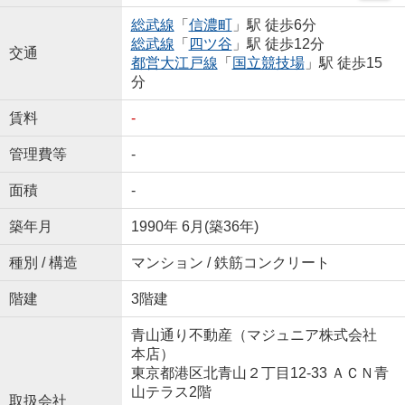
総武線
「
信濃町
」駅 徒歩6分
総武線
「
四ツ谷
」駅 徒歩12分
交通
都営大江戸線
「
国立競技場
」駅 徒歩15
分
賃料
-
管理費等
-
面積
-
築年月
1990年 6月(築36年)
種別 / 構造
マンション / 鉄筋コンクリート
階建
3階建
青山通り不動産（マジュニア株式会社
本店）
東京都港区北青山２丁目12-33 ＡＣＮ青
山テラス2階
取扱会社