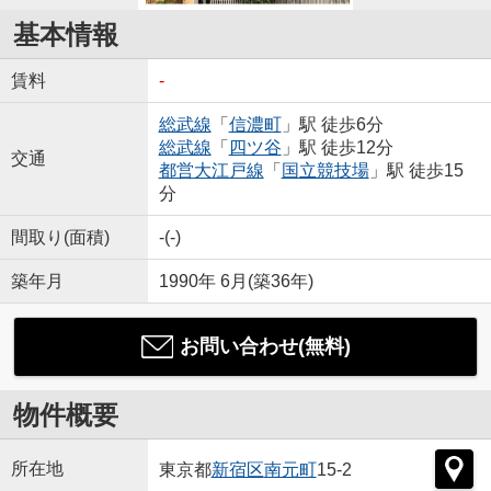
基本情報
賃料
-
総武線
「
信濃町
」駅 徒歩6分
総武線
「
四ツ谷
」駅 徒歩12分
交通
都営大江戸線
「
国立競技場
」駅 徒歩15
分
間取り(面積)
-(-)
築年月
1990年 6月(築36年)
お問い合わせ(無料)
物件概要
所在地
東京都
新宿区
南元町
15-2