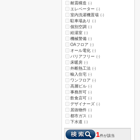
耐震構造
(-)
エレベーター
(-)
室内洗濯機置場
(-)
駐車場あり
(-)
個別空調
(-)
給湯室
(-)
機械警備
(-)
OAフロア
(-)
オール電化
(-)
バリアフリー
(-)
床暖房
(-)
外断熱工法
(-)
輸入住宅
(-)
ワンフロア
(-)
高層ビル
(-)
事務所可
(-)
飲食店可
(-)
デザイナーズ
(-)
居抜物件
(-)
都市ガス
(-)
下水道
(-)
1
件が該当