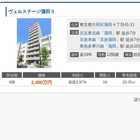
ヴェルステージ蒲田Ⅱ
東京都
大田区
蒲田
４丁目41-11
住所
交通
京浜東北線
「
蒲田
」駅 徒歩7分
京急本線
「
京急蒲田
」駅 徒歩7分
東急多摩川線
「
蒲田
」駅 徒歩10
築19年
12階建
鉄
築年
階数
構造
所在階
価格
利回り
間取り
専有面積
2,400
万円
6階
表面3.97%
1K
20.35㎡
該