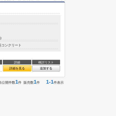
分
筋コンクリート
詳細
検討リスト
詳細を見る
追加する
1
1
1-1
当公開件数
件 販売数
件
件表示