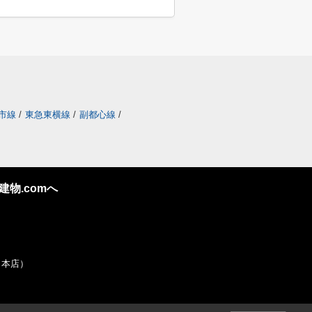
市線
/
東急東横線
/
副都心線
/
物.comへ
社 本店）