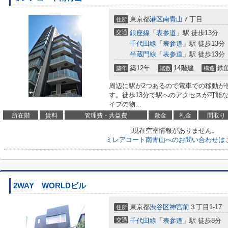
東京都
港区
南青山
７丁目
住所
交通
銀座線
「
表参道
」駅 徒歩13分
千代田線
「
表参道
」駅 徒歩13分
半蔵門線
「
表参道
」駅 徒歩13分
築12年
14階建
鉄
築年
階数
構造
周辺に駅が2つあるので電車での移動が
す。徒歩13分で駅へのアクセスが可能
イプの物...
所在階
賃料
管理費・共益費
敷金
礼金
間取り
現在空室情報がありません。
ミレアコート南青山へのお問い合わせは
2WAY WORLDビル
東京都
渋谷区
神宮前
３丁目1-17
住所
交通
千代田線
「
表参道
」駅 徒歩8分