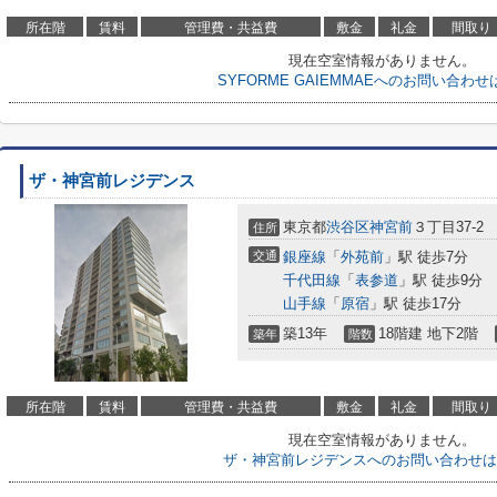
所在階
賃料
管理費・共益費
敷金
礼金
間取り
現在空室情報がありません。
SYFORME GAIEMMAEへのお問い合わ
ザ・神宮前レジデンス
東京都
渋谷区
神宮前
３丁目37-2
住所
交通
銀座線
「
外苑前
」駅 徒歩7分
千代田線
「
表参道
」駅 徒歩9分
山手線
「
原宿
」駅 徒歩17分
築13年
18階建 地下2階
築年
階数
所在階
賃料
管理費・共益費
敷金
礼金
間取り
現在空室情報がありません。
ザ・神宮前レジデンスへのお問い合わせは