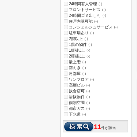
24時間有人管理
(-)
フロントサービス
(-)
24時間ゴミ出し可
(-)
住戸内覧可能
(-)
コンシェルジュサービス
(-)
駐車場あり
(-)
2階以上
(-)
1階の物件
(-)
10階以上
(-)
20階以上
(-)
最上階
(-)
南向き
(-)
角部屋
(-)
ワンフロア
(-)
高層ビル
(-)
飲食店可
(-)
居抜物件
(-)
個別空調
(-)
都市ガス
(-)
下水道
(-)
11
件が該当