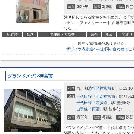
築27年
3階建
鉄筋
築年
階数
構造
港区周辺にある物件をお求めの方は「ザ
ンビニ「ファミリーマート 西麻布霞町
てる...
所在階
賃料
管理費・共益費
敷金
礼金
間取り
現在空室情報がありません。
ザヴィラ表参道へのお問い合わせはこ
グランドメゾン神宮前
東京都
渋谷区
神宮前
５丁目13-10
住所
交通
千代田線
「
明治神宮前
」駅 徒歩
千代田線
「
表参道
」駅 徒歩6分
山手線
「
原宿
」駅 徒歩8分
築26年
4階建
鉄筋
築年
階数
構造
グランドメゾン神宮前：千代田線明治神
満足の内装にこだわったマンションタイ