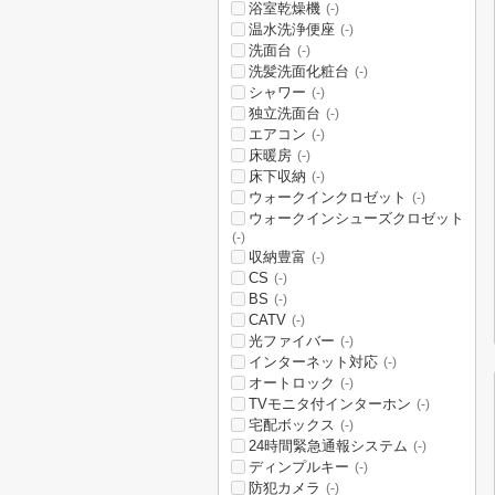
浴室乾燥機
(-)
温水洗浄便座
(-)
洗面台
(-)
洗髪洗面化粧台
(-)
シャワー
(-)
独立洗面台
(-)
エアコン
(-)
床暖房
(-)
床下収納
(-)
ウォークインクロゼット
(-)
ウォークインシューズクロゼット
(-)
収納豊富
(-)
CS
(-)
BS
(-)
CATV
(-)
光ファイバー
(-)
インターネット対応
(-)
オートロック
(-)
TVモニタ付インターホン
(-)
宅配ボックス
(-)
24時間緊急通報システム
(-)
ディンプルキー
(-)
防犯カメラ
(-)