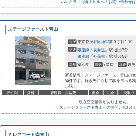
ハレクラニ北青山ビルへのお問い合わせは
ステージファースト青山
東京都
渋谷区
神宮前
３丁目1-19
住所
交通
銀座線
「
表参道
」駅 徒歩7分
銀座線
「
外苑前
」駅 徒歩5分
築26年
7階建
鉄筋
築年
階数
構造
新着情報：ステージファースト青山の空
物件です。行き先に応じて駅を選べる2
ル張...
所在階
賃料
管理費・共益費
敷金
礼金
間取り
現在空室情報がありません。
ステージファースト青山へのお問い合わせ
ミレアコート南青山