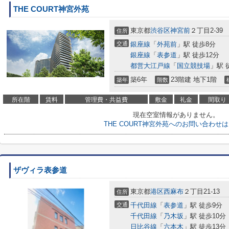
THE COURT神宮外苑
東京都
渋谷区
神宮前
２丁目2-39
住所
交通
銀座線
「
外苑前
」駅 徒歩8分
銀座線
「
表参道
」駅 徒歩12分
都営大江戸線
「
国立競技場
」駅 
築6年
23階建 地下1階
築年
階数
所在階
賃料
管理費・共益費
敷金
礼金
間取り
現在空室情報がありません。
THE COURT神宮外苑へのお問い合わせ
ザヴィラ表参道
東京都
港区
西麻布
２丁目21-13
住所
交通
千代田線
「
表参道
」駅 徒歩9分
千代田線
「
乃木坂
」駅 徒歩10分
日比谷線
「
六本木
」駅 徒歩13分