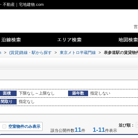
不動産｜宅地建物.com
営
m
>
(賃貸)路線・駅から探す
>
東京メトロ半蔵門線
>
表参道駅の賃貸物
面積
下限なし～上限なし
築年数
指定しない
間取り
指定なし
並び順：
空室物件のみ表示
11
1-11
該当公開件数
件
件表示