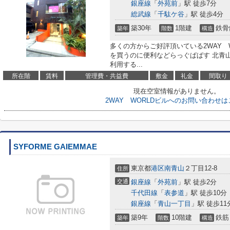
銀座線
「
外苑前
」駅 徒歩7分
総武線
「
千駄ケ谷
」駅 徒歩4分
築30年
1階建
鉄骨
築年
階数
構造
多くの方からご好評頂いている2WAY 
を買うのに便利などらっぐぱぱす 北青山
利用する...
所在階
賃料
管理費・共益費
敷金
礼金
間取り
現在空室情報がありません。
2WAY WORLDビルへのお問い合わせ
SYFORME GAIEMMAE
東京都
港区
南青山
２丁目12-8
住所
交通
銀座線
「
外苑前
」駅 徒歩2分
千代田線
「
表参道
」駅 徒歩10分
銀座線
「
青山一丁目
」駅 徒歩11
築9年
10階建
鉄筋
築年
階数
構造