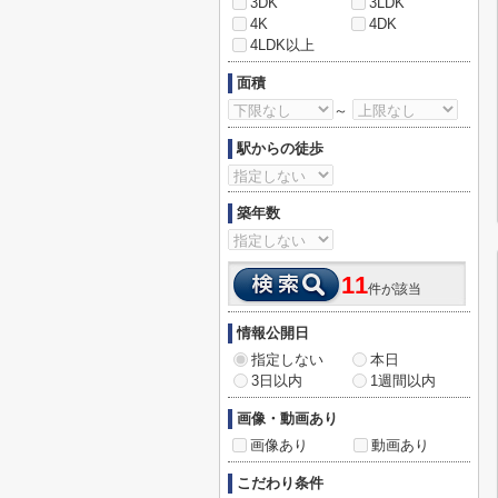
3DK
3LDK
4K
4DK
4LDK以上
面積
～
駅からの徒歩
築年数
11
件が該当
情報公開日
指定しない
本日
3日以内
1週間以内
画像・動画あり
画像あり
動画あり
こだわり条件