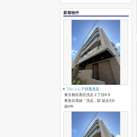
新着物件
フレンシア目黒洗足
東京都目黒区洗足２丁目8-9
東急目黒線「洗足」駅 徒歩3分
築4年