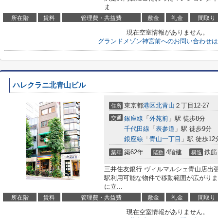
ま...
所在階
賃料
管理費・共益費
敷金
礼金
間取り
現在空室情報がありません。
グランドメゾン神宮前へのお問い合わせは
ハレクラニ北青山ビル
東京都
港区
北青山
２丁目12-27
住所
交通
銀座線
「
外苑前
」駅 徒歩8分
千代田線
「
表参道
」駅 徒歩9分
銀座線
「
青山一丁目
」駅 徒歩12
築62年
4階建
鉄筋
築年
階数
構造
三井住友銀行 ヴィルマルシェ青山店出張
駅利用可能な物件で移動範囲が広がりま
に立...
所在階
賃料
管理費・共益費
敷金
礼金
間取り
現在空室情報がありません。