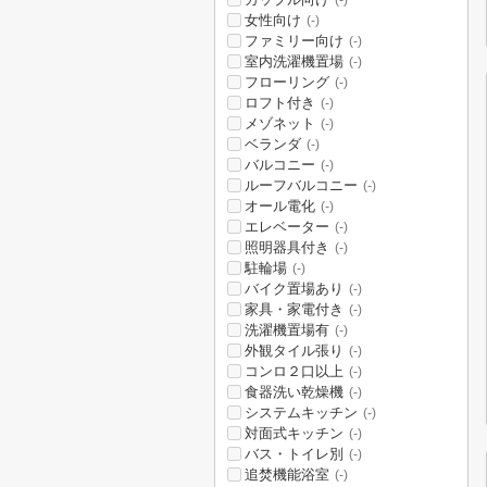
(-)
女性向け
(-)
ファミリー向け
(-)
室内洗濯機置場
(-)
フローリング
(-)
ロフト付き
(-)
メゾネット
(-)
ベランダ
(-)
バルコニー
(-)
ルーフバルコニー
(-)
オール電化
(-)
エレベーター
(-)
照明器具付き
(-)
駐輪場
(-)
バイク置場あり
(-)
家具・家電付き
(-)
洗濯機置場有
(-)
外観タイル張り
(-)
コンロ２口以上
(-)
食器洗い乾燥機
(-)
システムキッチン
(-)
対面式キッチン
(-)
バス・トイレ別
(-)
追焚機能浴室
(-)