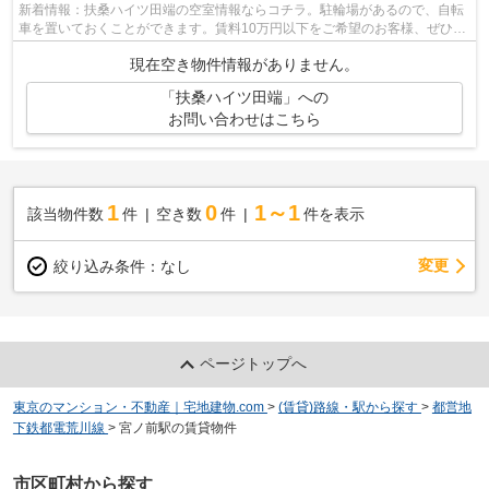
新着情報：扶桑ハイツ田端の空室情報ならコチラ。駐輪場があるので、自転
車を置いておくことができます。賃料10万円以下をご希望のお客様、ぜひお
問い合わせください。暑い夏、寒い冬...
現在空き物件情報がありません。
「扶桑ハイツ田端」への
お問い合わせはこちら
1
0
1～1
該当物件数
件
空き数
件
件を表示
変更
絞り込み条件：
なし
ページトップへ
東京のマンション・不動産｜宅地建物.com
>
(賃貸)路線・駅から探す
>
都営地
下鉄都電荒川線
>
宮ノ前駅の賃貸物件
市区町村から探す