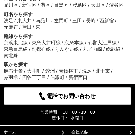
品川区
/
新宿区
/
港区
/
目黒区
/
豊島区
/
大田区
/
渋谷区
町名から探す
洗足
/
東大井
/
南品川
/
左門町
/
三田
/
長崎
/
西新宿
/
元麻布
/
蒲田
/
東
路線から探す
京浜東北線
/
東急大井町線
/
京急本線
/
都営大江戸線
/
東急目黒線
/
副都心線
/
りんかい線
/
丸ノ内線
/
総武線
/
南北線
駅から探す
麻布十番
/
大井町
/
鮫洲
/
青物横丁
/
洗足
/
北千束
/
赤羽橋
/
四谷三丁目
/
信濃町
/
新宿西口
電話でお問い合わせ
営業時間：
10：00～19：00
定休日：
水曜日
ホーム
会社概要