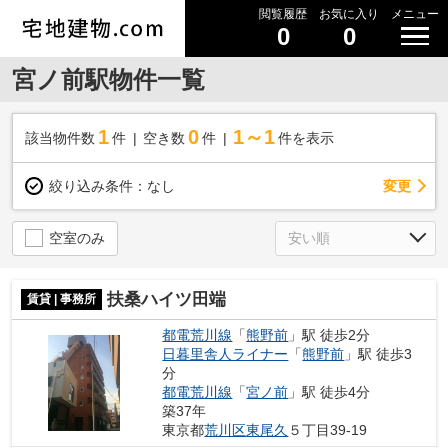
閲覧履歴
お気に入り
メニュー
0
0
宮ノ前駅物件一覧
1
0
1～1
該当物件数
件
空き数
件
件を表示
変更
絞り込み条件：
なし
空室のみ
扶桑ハイツ田端
賃貸 | 事務所
都電荒川線
「
熊野前
」駅 徒歩2分
日暮里舎人ライナー
「
熊野前
」駅 徒歩3
分
都電荒川線
「
宮ノ前
」駅 徒歩4分
築37年
東京都
荒川区
東尾久
５丁目39-19