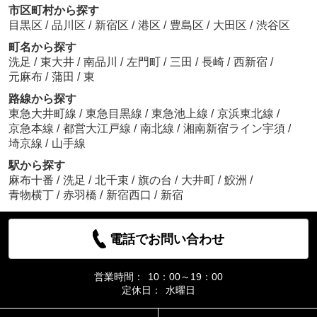
市区町村から探す
目黒区
/
品川区
/
新宿区
/
港区
/
豊島区
/
大田区
/
渋谷区
町名から探す
洗足
/
東大井
/
南品川
/
左門町
/
三田
/
長崎
/
西新宿
/
元麻布
/
蒲田
/
東
路線から探す
東急大井町線
/
東急目黒線
/
東急池上線
/
京浜東北線
/
京急本線
/
都営大江戸線
/
南北線
/
湘南新宿ライン宇須
/
埼京線
/
山手線
駅から探す
麻布十番
/
洗足
/
北千束
/
旗の台
/
大井町
/
鮫洲
/
青物横丁
/
赤羽橋
/
新宿西口
/
新宿
電話でお問い合わせ
営業時間：
10：00～19：00
定休日：
水曜日