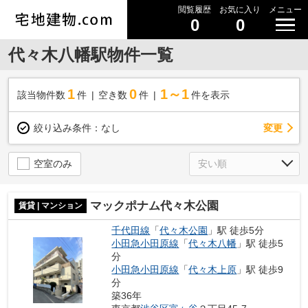
閲覧履歴
お気に入り
メニュー
0
0
代々木八幡駅物件一覧
1
0
1～1
該当物件数
件
空き数
件
件を表示
変更
絞り込み条件：
なし
空室のみ
マックポナム代々木公園
賃貸 | マンション
千代田線
「
代々木公園
」駅 徒歩5分
小田急小田原線
「
代々木八幡
」駅 徒歩5
分
小田急小田原線
「
代々木上原
」駅 徒歩9
分
築36年