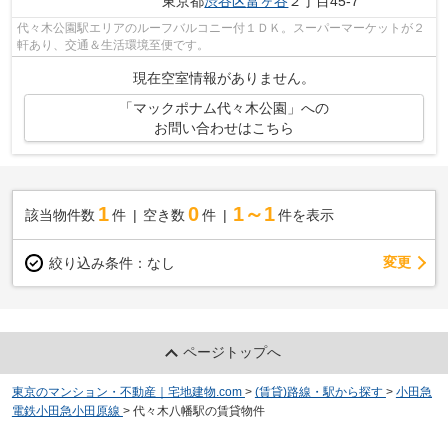
東京都
渋谷区
富ヶ谷
２丁目45-7
代々木公園駅エリアのルーフバルコニー付１ＤＫ。スーパーマーケットが２
軒あり、交通＆生活環境至便です。
現在空室情報がありません。
「マックポナム代々木公園」への
お問い合わせはこちら
1
0
1～1
該当物件数
件
空き数
件
件を表示
変更
絞り込み条件：
なし
ページトップへ
東京のマンション・不動産｜宅地建物.com
>
(賃貸)路線・駅から探す
>
小田急
電鉄小田急小田原線
>
代々木八幡駅の賃貸物件